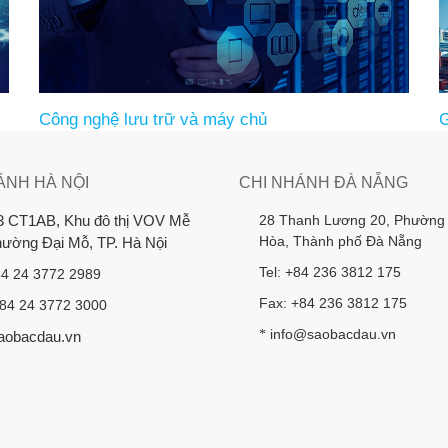
Công nghệ lưu trữ và máy chủ
G
ÁNH HÀ NỘI
CHI NHÁNH ĐÀ NẴNG
28 Thanh Lương 20, Phường
3 CT1AB, Khu đô thị VOV Mễ
Hòa, Thành phố Đà Nẵng
Phường Đại Mỗ, TP. Hà Nội
Tel: +84 236 3812 175
84 24 3772 2989
Fax: +84 236 3812 175
+84 24 3772 3000
info@saobacdau.vn
*
aobacdau.vn