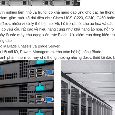
h nghiệp tầm nhỏ và trung, có khả năng đáp ứng cho các hệ thống đ
ệt Nam gồm một số đại diện như Cisco UCS C220, C240, C460 hoặc
ợc nhiều vi xử lý thế hệ Intel E5, hỗ trợ rất tốt cho ảo hóa và các
có yêu cầu rất cao về hiệu năng cũng như khả năng ảo hóa, hỗ trợ 
 này là các máy chủ dạng kiến trúc Blade. Ưu điểm của dòng kiến trú
nâng cấp.
ó là Blade Chassis và Blade Server.
ấp kết nối IO, Power, Management cho toàn bộ hệ thống Blade.
hành phần như một máy chủ thông thường nhưng được thiết kế đặc bi