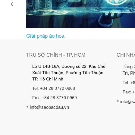
Giải pháp ảo hóa
TRỤ SỞ CHÍNH - TP. HCM
CHI NH
Lô U.14B-16A, Đường số 22, Khu Chế
Tầng 
Xuất Tân Thuận, Phường Tân Thuận,
Trì, 
TP. Hồ Chí Minh
Tel: +
Tel: +84 28 3770 0968
Fax: 
Fax: +84 28 3770 0969
info@s
*
info@saobacdau.vn
*