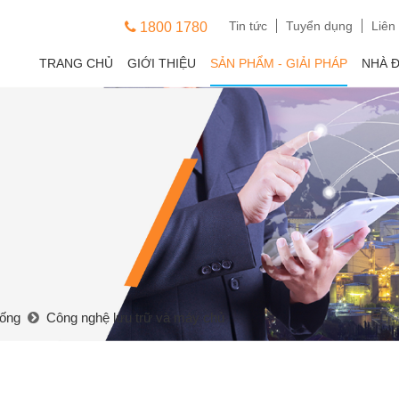
Tin tức
Tuyển dụng
Liên
1800 1780
TRANG CHỦ
GIỚI THIỆU
SẢN PHẨM - GIẢI PHÁP
NHÀ 
hống
Công nghệ lưu trữ và máy chủ