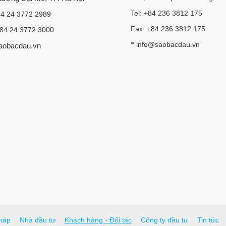
Tel: +84 236 3812 175
84 24 3772 2989
Fax: +84 236 3812 175
+84 24 3772 3000
info@saobacdau.vn
*
aobacdau.vn
háp
Nhà đầu tư
Khách hàng - Đối tác
Công ty đầu tư
Tin tức