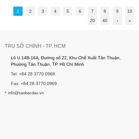
1
2
3
4
5
6
7
8
9
10
20
40
›
»
TRỤ SỞ CHÍNH - TP. HCM
Lô U.14B-16A, Đường số 22, Khu Chế Xuất Tân Thuận,
Phường Tân Thuận, TP. Hồ Chí Minh
Tel: +84 28 3770 0968
Fax: +84 28 3770 0969
*
info@saobacdau.vn