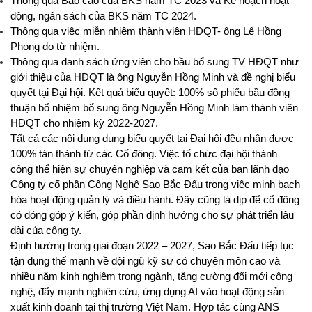
Thông qua Báo cáo của BKS năm TC 2023 và Kế hoạch hoạt
động, ngân sách của BKS năm TC 2024.
Thông qua việc miễn nhiệm thành viên HĐQT- ông Lê Hồng
Phong do từ nhiệm.
Thông qua danh sách ứng viên cho bầu bổ sung TV HĐQT như
giới thiệu của HĐQT là ông Nguyễn Hồng Minh và đề nghị biểu
quyết tại Đại hội. Kết quả biểu quyết: 100% số phiếu bầu đồng
thuận bổ nhiệm bổ sung ông Nguyễn Hồng Minh làm thành viên
HĐQT cho nhiệm kỳ 2022-2027.
Tất cả các nội dung dung biểu quyết tại Đại hội đều nhận được
100% tán thành từ các Cổ đông. Việc tổ chức đại hội thành
công thể hiện sự chuyên nghiệp và cam kết của ban lãnh đạo
Công ty cổ phần Công Nghệ Sao Bắc Đẩu trong việc minh bạch
hóa hoạt động quản lý và điều hành. Đây cũng là dịp để cổ đông
có đóng góp ý kiến, góp phần định hướng cho sự phát triển lâu
dài của công ty.
Định hướng trong giai đoạn 2022 – 2027,
Sao Bắc Đẩu tiếp tục
tận dụng thế mạnh về đội ngũ kỹ sư có chuyên môn cao và
nhiều năm kinh nghiệm trong ngành, tăng cường đổi mới công
nghệ, đẩy mạnh nghiên cứu, ứng dụng AI vào hoạt động sản
xuất kinh doanh tại thị trường Việt Nam. Hợp tác cùng ANS