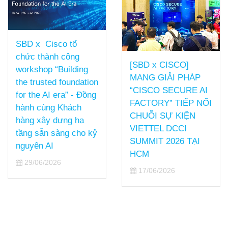
SBD x Cisco tổ
chức thành công
[SBD x CISCO]
workshop “Building
MANG GIẢI PHÁP
the trusted foundation
“CISCO SECURE AI
for the AI era” - Đồng
FACTORY” TIẾP NỐI
hành cùng Khách
CHUỖI SỰ KIỆN
hàng xây dựng hạ
VIETTEL DCCI
tầng sẵn sàng cho kỷ
SUMMIT 2026 TẠI
nguyên AI
HCM
29/06/2026
17/06/2026