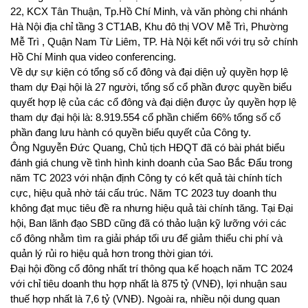
22, KCX Tân Thuận, Tp.Hồ Chí Minh, và văn phòng chi nhánh
Hà Nội địa chỉ tầng 3 CT1AB, Khu đô thị VOV Mễ Trì, Phường
Mễ Trì , Quận Nam Từ Liêm, TP. Hà Nội kết nối với trụ sở chính
Hồ Chí Minh qua video conferencing.
Về dự sự kiện có tổng số cổ đông và đại diện uỷ quyền hợp lệ
tham dự Đại hội là 27 người, tổng số cổ phần được quyền biểu
quyết hợp lệ của các cổ đông và đại diện được ủy quyền hợp lệ
tham dự đại hội là: 8.919.554 cổ phần chiếm 66% tổng số cổ
phần đang lưu hành có quyền biểu quyết của Công ty.
Ông Nguyễn Đức Quang, Chủ tịch HĐQT đã có bài phát biểu
đánh giá chung về tình hình kinh doanh của Sao Bắc Đẩu trong
năm TC 2023 với nhận định Công ty có kết quả tài chính tích
cực, hiệu quả nhờ tái cấu trúc. Năm TC 2023 tuy doanh thu
không đạt mục tiêu đề ra nhưng hiệu quả tài chính tăng. Tại Đại
hội, Ban lãnh đạo SBD cũng đã có thảo luận kỹ lưỡng với các
cổ đông nhằm tìm ra giải pháp tối ưu để giảm thiểu chi phí và
quản lý rủi ro hiệu quả hơn trong thời gian tới.
Đại hội đồng cổ đông nhất trí thông qua kế hoạch năm TC 2024
với chỉ tiêu doanh thu hợp nhất là 875 tỷ (VNĐ), lợi nhuận sau
thuế hợp nhất là 7,6 tỷ (VNĐ)
. Ngoài ra, nhiều nội dung quan