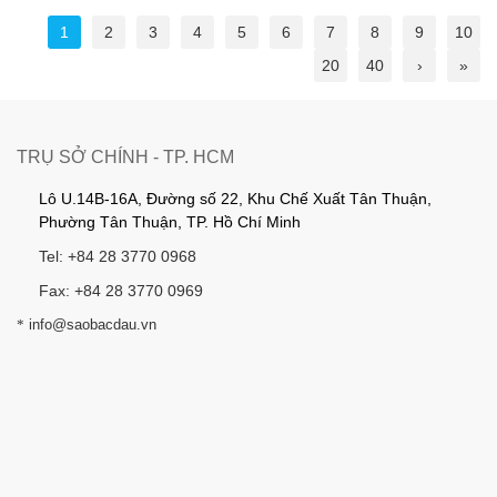
1
2
3
4
5
6
7
8
9
10
20
40
›
»
TRỤ SỞ CHÍNH - TP. HCM
Lô U.14B-16A, Đường số 22, Khu Chế Xuất Tân Thuận,
Phường Tân Thuận, TP. Hồ Chí Minh
Tel: +84 28 3770 0968
Fax: +84 28 3770 0969
*
info@saobacdau.vn