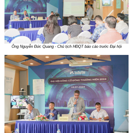
Ông Nguyễn Đức Quang - Chủ tịch HĐQT báo cáo trước Đại hội