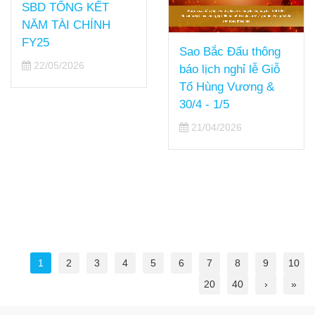
SBD TỔNG KẾT
NĂM TÀI CHÍNH
FY25
Sao Bắc Đẩu thông
22/05/2026
báo lịch nghỉ lễ Giỗ
Tổ Hùng Vương &
30/4 - 1/5
21/04/2026
1
2
3
4
5
6
7
8
9
10
20
40
›
»