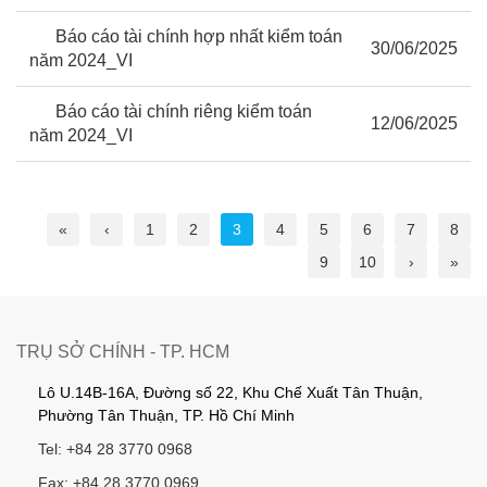
Báo cáo tài chính hợp nhất kiểm toán
30/06/2025
năm 2024_VI
Báo cáo tài chính riêng kiểm toán
12/06/2025
năm 2024_VI
«
‹
1
2
3
4
5
6
7
8
9
10
›
»
TRỤ SỞ CHÍNH - TP. HCM
Lô U.14B-16A, Đường số 22, Khu Chế Xuất Tân Thuận,
Phường Tân Thuận, TP. Hồ Chí Minh
Tel: +84 28 3770 0968
Fax: +84 28 3770 0969