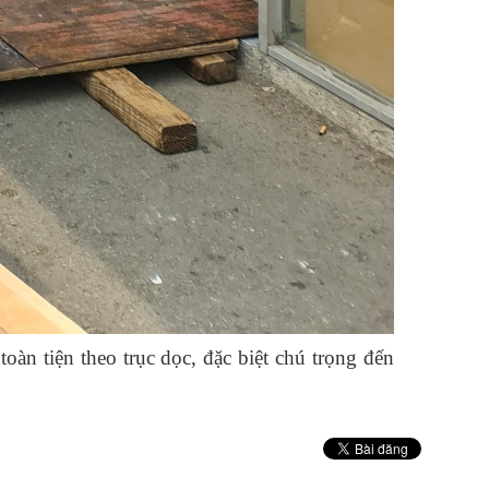
 toàn
tiện
theo trục dọc, đặc biệt chú trọng đến