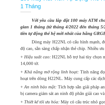
1 Tháng
Với
yêu cầu
lắp đặt 100 máy ATM ch
gian 1 tháng (từ tháng 4/2022 đến tháng 5/
tiền tự động thế hệ mới nhất của hãng GR
Dòng
máy H22NL có cấu hình mạnh, đượ
độ cao, sẵn sàng chấp nhận thẻ chip.
Nhiều ưu
+
Hiệu suất cao:
H22NL hỗ trợ hai tùy chọn mô
14,000 tờ.
+
Khả năng mở rộng linh hoạt:
Tính năng đọc
hoạt trên dòng H22NL. Máy cung cấp các dịch 
+
An ninh bảo mật:
Tích hợp sẵn giải pháp an
bị camera giám sát an ninh độ phân giải cao 
+
Thiết kế tối ưu hóa:
Máy có cấu trúc nhỏ gọn,