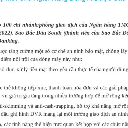
o 100 chi nhánh/phòng giao dịch của Ngân hàng T
2022).
Sao Bắc Đẩu South
(thành viên của Sao Bắc 
GBanking
.
c tăng cường một số cơ chế an ninh bảo mật, chống lấy c
 điểm
nổi trội của dòng máy này
như:
-đun xử lý tiền mặt theo yêu cầu thực tế của người dùng.
 thẻ không tiếp xúc, thanh toán hóa đơn và các giải pháp
vụ giá trị gia tăng trong nhiều trường hợp để mở rộng k
ti-skimming và anti-cash-trapping, hỗ trợ khả năng mở rộ
và đầu ghi hình DVR mang lại môi trường giao dịch an nin
 các tính năng thể hiện trực quan kết hợp với các chức nă