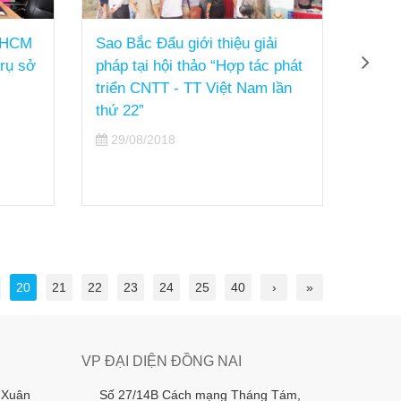
ải
THÔNG BÁO NGHỈ LỄ QUỐC
Sao B
c phát
KHÁNH 2/9
dịch 
 lần
động
27/08/2018
25/
20
21
22
23
24
25
40
›
»
VP ĐẠI DIỆN ĐỒNG NAI
 Xuân
Số 27/14B Cách mạng Tháng Tám,