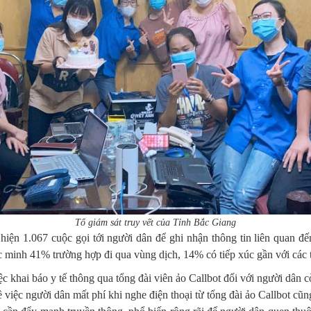
Tổ
giám sát truy vết của Tỉnh Bắc Giang
 hiện 1.067 cuộc gọi tới người dân để ghi nhận thông tin liên quan đ
c minh 41% trường hợp đi qua vùng dịch, 14% có tiếp xúc gần với các 
ệc khai báo y tế thông qua tổng đài viên ảo Callbot đối với người dân
về việc người dân mất phí khi nghe điện thoại từ tổng đài ảo Callbot cũ