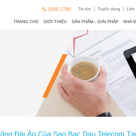
Tin tức
Tuyển dụng
Liên
1800 1780
TRANG CHỦ
GIỚI THIỆU
SẢN PHẨM - GIẢI PHÁP
NHÀ 
Tổng Đài Ảo Của Sao Bac Dau Telecom Tại