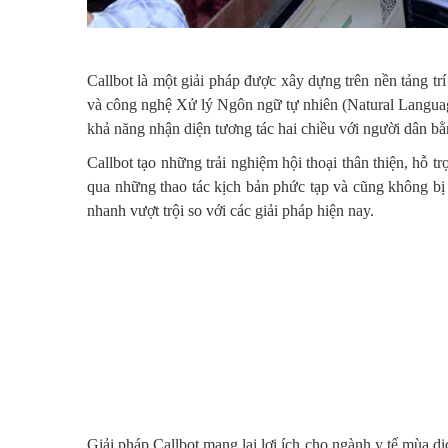
Callbot là một giải pháp được xây dựng trên nền tảng trí 
và công nghệ Xử lý Ngôn ngữ tự nhiên (Natural Language
khả năng nhận diện tương tác hai chiều với người dân bằ
Callbot tạo những trải nghiệm hội thoại thân thiện, hỗ 
qua những thao tác kịch bản phức tạp và cũng không bị t
nhanh vượt trội so với các giải pháp hiện nay.
Giải pháp Callbot mang lại lợi ích cho ngành y tế mùa dị