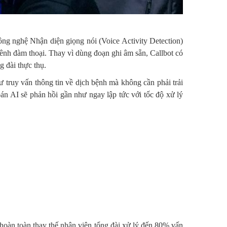
p công nghệ Nhận diện giọng nói (Voice Activity Detection)
ênh đàm thoại. Thay vì dùng đoạn ghi âm sẵn, Callbot có
g đài thực thụ.
ư truy vấn thông tin về dịch bệnh mà không cần phải trải
oán AI sẽ phản hồi gần như ngay lập tức với tốc độ xử lý
à hoàn toàn thay thế nhân viên tổng đài xử lý đến 80% vấn