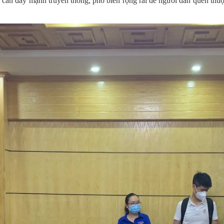
ới cần đẩy mạnh truyền thông, phổ biến rộng rãi để người dân quen thu