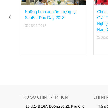
tại
Chúc mừng Sao Bắc Đẩu nhận
Hiệp 
Giải Thưởng Top 50 Doanh
đến t
Nghiệp CNTT lớn nhất Việt
Sao B
Nam 2018
14/0
20/09/2018
TRỤ SỞ CHÍNH - TP. HCM
CHI NH
Lô U.14B-16A, Đường số 22, Khu Chế
Tầng 