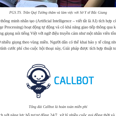
PGS
.TS. Trần Quý Tường thăm và làm việc với Sở Y tế Bắc Giang
thông minh nhân tạo (Artificial Intelligence – viết tắt là AI) tích hợ
 Processing) hoạt động tự động và có khả năng giao tiếp thông qua k
ng giọng nói tiếng Việt với ngữ điệu truyền cảm như một nhân viên tổn
trợ nhiều giọng theo vùng miền. Người dân có thể khai báo y tế cũng nh
ính cước phí cho cuộc hội thoại này, Giải pháp được tích hợp thuật t
Tổng đài Callbot
là hoàn toàn miễn phí
ch với năng lực hỗ trợ tự động 24/7, xử lý nhiều cuộc gọi đồng thời v