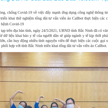
òng, chống Covid-19 về việc đẩy mạnh ứng dụng công nghệ thông ti
 triển khai thử nghiệm tổng đài tư vấn viên ảo Callbot thực hiện cá
ch bệnh Covid-19
tạp trên địa bàn tỉnh, ngày 24/5/2021, UBND tỉnh Bắc Ninh đã có văn 
 từ dữ liệu khai báo y tế của người dân sẽ giúp ngành y tế kịp thời p
 lớn, cần huy động nhiều tình nguyện viên để thực hiện các cuộc gọi x
 phối hợp với tỉnh Bắc Ninh triển khai tổng đài tư vấn viên ảo Callbot.