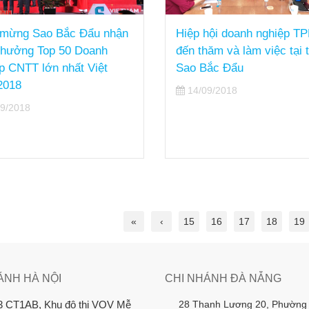
hội doanh nghiệp TPHCM
Sao Bắc Đẩu giới thiệu gi
hăm và làm việc tại trụ sở
pháp tại hội thảo “Hợp tá
ắc Đẩu
triển CNTT - TT Việt Nam
thứ 22”
9/2018
29/08/2018
«
‹
15
16
17
18
19
ÁNH HÀ NỘI
CHI NHÁNH ĐÀ NẴNG
28 Thanh Lương 20, Phường
3 CT1AB, Khu đô thị VOV Mễ