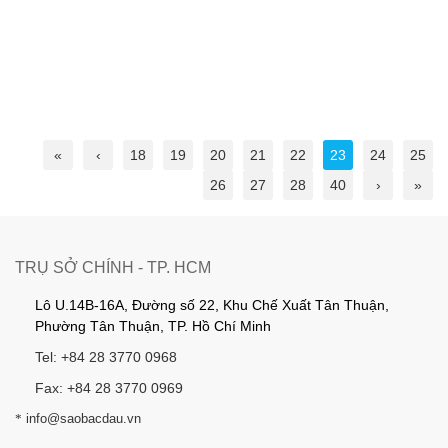
«
‹
18
19
20
21
22
23
24
25
26
27
28
40
›
»
TRỤ SỞ CHÍNH - TP. HCM
Lô U.14B-16A, Đường số 22, Khu Chế Xuất Tân Thuận,
Phường Tân Thuận, TP. Hồ Chí Minh
Tel: +84 28 3770 0968
Fax: +84 28 3770 0969
*
info@saobacdau.vn