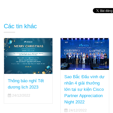
Các tin khác
Sao Bắc Đẩu vinh dự
Thông báo nghỉ Tết
nhận 4 giải thưởng
dương lịch 2023
lớn tại sự kiện Cisco
24/12/2022
Partner Appreciation
Night 2022
24/12/2022