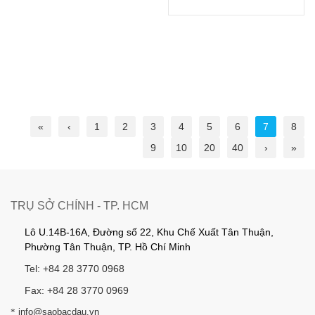
«
‹
1
2
3
4
5
6
7
8
9
10
20
40
›
»
TRỤ SỞ CHÍNH - TP. HCM
Lô U.14B-16A, Đường số 22, Khu Chế Xuất Tân Thuận,
Phường Tân Thuận, TP. Hồ Chí Minh
Tel: +84 28 3770 0968
Fax: +84 28 3770 0969
*
info@saobacdau.vn