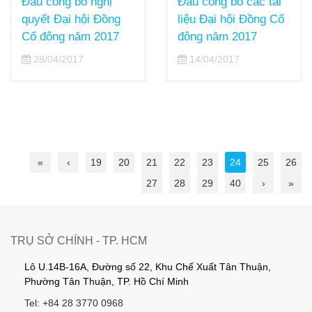
Đẩu công bố nghị
Đẩu công bố các tài
quyết Đại hội Đồng
liệu Đại hội Đồng Cổ
Cổ đông năm 2017
đông năm 2017
28/04/2017
14/04/2017
«
‹
19
20
21
22
23
24
25
26
27
28
29
40
›
»
TRỤ SỞ CHÍNH - TP. HCM
Lô U.14B-16A, Đường số 22, Khu Chế Xuất Tân Thuận,
Phường Tân Thuận, TP. Hồ Chí Minh
Tel: +84 28 3770 0968