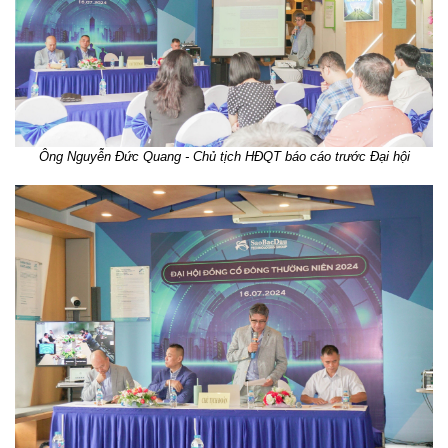
Ông Nguyễn Đức Quang - Chủ tịch HĐQT báo cáo trước Đại hội