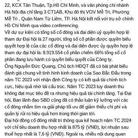
22, KCX Tân Thuận, Tp.Hồ Chí Minh, và văn phòng chi nhánh
Hà Nội địa chỉ tầng 3 CT1AB, Khu đô thị VOV Mễ Trì, Phường
Mễ Trì , Quận Nam Từ Liêm, TP. Hà Nội kết nối với trụ sở chính
Hồ Chí Minh qua video conferencing.
Về dự sự kiện có tổng số cổ đông và đại diện uỷ quyền hợp lệ
tham dự Đại hội là 27 người, tổng số cổ phần được quyền biểu
quyết hợp lệ của các cổ đông và đại diện được ủy quyền hợp lệ
tham dự đại hội là: 8.919.554 cổ phần chiếm 66% tổng số cổ
phần đang lưu hành có quyền biểu quyết của Công ty.
Ông Nguyễn Đức Quang, Chủ tịch HĐQT đã có bài phát biểu
đánh giá chung về tình hình kinh doanh của Sao Bắc Đẩu trong
năm TC 2023 với nhận định Công ty có kết quả tài chính tích
cực, hiệu quả nhờ tái cấu trúc. Năm TC 2023 tuy doanh thu
không đạt mục tiêu đề ra nhưng hiệu quả tài chính tăng. Tại Đại
hội, Ban lãnh đạo SBD cũng đã có thảo luận kỹ lưỡng với các
cổ đông nhằm tìm ra giải pháp tối ưu để giảm thiểu chi phí và
quản lý rủi ro hiệu quả hơn trong thời gian tới.
Đại hội đồng cổ đông nhất trí thông qua kế hoạch năm TC 2024
với chỉ tiêu doanh thu hợp nhất là 875 tỷ (VNĐ), lợi nhuận sau
thuế hợp nhất là 7,6 tỷ (VNĐ)
. Ngoài ra, nhiều nội dung quan