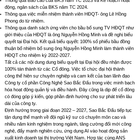
Thông qua Báo cáo của BKS năm TC 2023 và Kế hoạch hoạt
động, ngân sách của BKS năm TC 2024.
Thông qua việc miễn nhiệm thành viên HĐQT- ông Lê Hồng
Phong do từ nhiệm.
Thông qua danh sách ứng viên cho bầu bổ sung TV HĐQT như
giới thiệu của HĐQT là ông Nguyễn Hồng Minh và đề nghị biểu
quyết tại Đại hội. Kết quả biểu quyết: 100% số phiếu bầu đồng
thuận bổ nhiệm bổ sung ông Nguyễn Hồng Minh làm thành viên
HĐQT cho nhiệm kỳ 2022-2027.
Tất cả các nội dung dung biểu quyết tại Đại hội đều nhận được
100% tán thành từ các Cổ đông. Việc tổ chức đại hội thành
công thể hiện sự chuyên nghiệp và cam kết của ban lãnh đạo
Công ty cổ phần Công Nghệ Sao Bắc Đẩu trong việc minh bạch
hóa hoạt động quản lý và điều hành. Đây cũng là dịp để cổ đông
có đóng góp ý kiến, góp phần định hướng cho sự phát triển lâu
dài của công ty.
Định hướng trong giai đoạn 2022 – 2027,
Sao Bắc Đẩu tiếp tục
tận dụng thế mạnh về đội ngũ kỹ sư có chuyên môn cao và
nhiều năm kinh nghiệm trong ngành, tăng cường đổi mới công
nghệ, đẩy mạnh nghiên cứu, ứng dụng AI vào hoạt động sản
xuất kinh doanh tại thị trường Việt Nam. Hợp tác cùng ANS