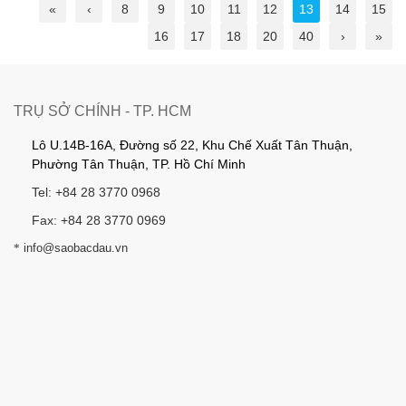
«
‹
8
9
10
11
12
13
14
15
16
17
18
20
40
›
»
TRỤ SỞ CHÍNH - TP. HCM
Lô U.14B-16A, Đường số 22, Khu Chế Xuất Tân Thuận,
Phường Tân Thuận, TP. Hồ Chí Minh
Tel: +84 28 3770 0968
Fax: +84 28 3770 0969
*
info@saobacdau.vn