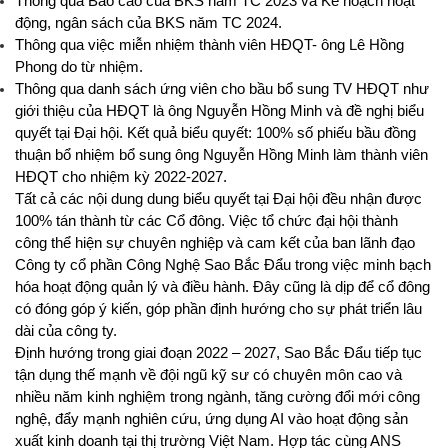
Thông qua Báo cáo của BKS năm TC 2023 và Kế hoạch hoạt
động, ngân sách của BKS năm TC 2024.
Thông qua việc miễn nhiệm thành viên HĐQT- ông Lê Hồng
Phong do từ nhiệm.
Thông qua danh sách ứng viên cho bầu bổ sung TV HĐQT như
giới thiệu của HĐQT là ông Nguyễn Hồng Minh và đề nghị biểu
quyết tại Đại hội. Kết quả biểu quyết: 100% số phiếu bầu đồng
thuận bổ nhiệm bổ sung ông Nguyễn Hồng Minh làm thành viên
HĐQT cho nhiệm kỳ 2022-2027.
Tất cả các nội dung dung biểu quyết tại Đại hội đều nhận được
100% tán thành từ các Cổ đông. Việc tổ chức đại hội thành
công thể hiện sự chuyên nghiệp và cam kết của ban lãnh đạo
Công ty cổ phần Công Nghệ Sao Bắc Đẩu trong việc minh bạch
hóa hoạt động quản lý và điều hành. Đây cũng là dịp để cổ đông
có đóng góp ý kiến, góp phần định hướng cho sự phát triển lâu
dài của công ty.
Định hướng trong giai đoạn 2022 – 2027,
Sao Bắc Đẩu tiếp tục
tận dụng thế mạnh về đội ngũ kỹ sư có chuyên môn cao và
nhiều năm kinh nghiệm trong ngành, tăng cường đổi mới công
nghệ, đẩy mạnh nghiên cứu, ứng dụng AI vào hoạt động sản
xuất kinh doanh tại thị trường Việt Nam. Hợp tác cùng ANS