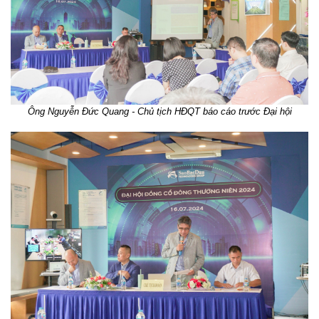
Ông Nguyễn Đức Quang - Chủ tịch HĐQT báo cáo trước Đại hội