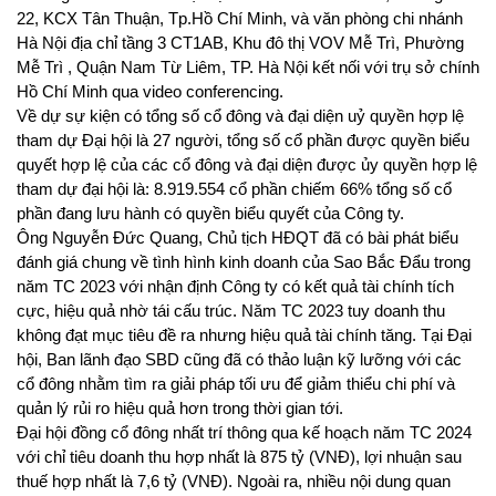
22, KCX Tân Thuận, Tp.Hồ Chí Minh, và văn phòng chi nhánh
Hà Nội địa chỉ tầng 3 CT1AB, Khu đô thị VOV Mễ Trì, Phường
Mễ Trì , Quận Nam Từ Liêm, TP. Hà Nội kết nối với trụ sở chính
Hồ Chí Minh qua video conferencing.
Về dự sự kiện có tổng số cổ đông và đại diện uỷ quyền hợp lệ
tham dự Đại hội là 27 người, tổng số cổ phần được quyền biểu
quyết hợp lệ của các cổ đông và đại diện được ủy quyền hợp lệ
tham dự đại hội là: 8.919.554 cổ phần chiếm 66% tổng số cổ
phần đang lưu hành có quyền biểu quyết của Công ty.
Ông Nguyễn Đức Quang, Chủ tịch HĐQT đã có bài phát biểu
đánh giá chung về tình hình kinh doanh của Sao Bắc Đẩu trong
năm TC 2023 với nhận định Công ty có kết quả tài chính tích
cực, hiệu quả nhờ tái cấu trúc. Năm TC 2023 tuy doanh thu
không đạt mục tiêu đề ra nhưng hiệu quả tài chính tăng. Tại Đại
hội, Ban lãnh đạo SBD cũng đã có thảo luận kỹ lưỡng với các
cổ đông nhằm tìm ra giải pháp tối ưu để giảm thiểu chi phí và
quản lý rủi ro hiệu quả hơn trong thời gian tới.
Đại hội đồng cổ đông nhất trí thông qua kế hoạch năm TC 2024
với chỉ tiêu doanh thu hợp nhất là 875 tỷ (VNĐ), lợi nhuận sau
thuế hợp nhất là 7,6 tỷ (VNĐ)
. Ngoài ra, nhiều nội dung quan