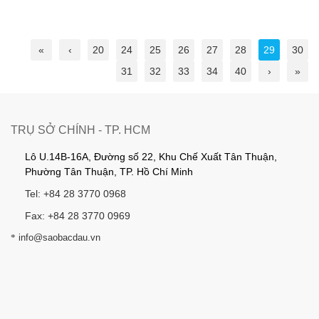
«
‹
20
24
25
26
27
28
29
30
31
32
33
34
40
›
»
TRỤ SỞ CHÍNH - TP. HCM
Lô U.14B-16A, Đường số 22, Khu Chế Xuất Tân Thuận,
Phường Tân Thuận, TP. Hồ Chí Minh
Tel: +84 28 3770 0968
Fax: +84 28 3770 0969
*
info@saobacdau.vn