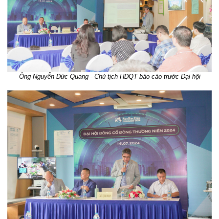
Ông Nguyễn Đức Quang - Chủ tịch HĐQT báo cáo trước Đại hội