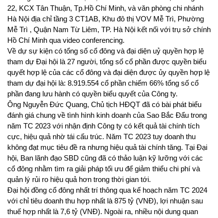
22, KCX Tân Thuận, Tp.Hồ Chí Minh, và văn phòng chi nhánh
Hà Nội địa chỉ tầng 3 CT1AB, Khu đô thị VOV Mễ Trì, Phường
Mễ Trì , Quận Nam Từ Liêm, TP. Hà Nội kết nối với trụ sở chính
Hồ Chí Minh qua video conferencing.
Về dự sự kiện có tổng số cổ đông và đại diện uỷ quyền hợp lệ
tham dự Đại hội là 27 người, tổng số cổ phần được quyền biểu
quyết hợp lệ của các cổ đông và đại diện được ủy quyền hợp lệ
tham dự đại hội là: 8.919.554 cổ phần chiếm 66% tổng số cổ
phần đang lưu hành có quyền biểu quyết của Công ty.
Ông Nguyễn Đức Quang, Chủ tịch HĐQT đã có bài phát biểu
đánh giá chung về tình hình kinh doanh của Sao Bắc Đẩu trong
năm TC 2023 với nhận định Công ty có kết quả tài chính tích
cực, hiệu quả nhờ tái cấu trúc. Năm TC 2023 tuy doanh thu
không đạt mục tiêu đề ra nhưng hiệu quả tài chính tăng. Tại Đại
hội, Ban lãnh đạo SBD cũng đã có thảo luận kỹ lưỡng với các
cổ đông nhằm tìm ra giải pháp tối ưu để giảm thiểu chi phí và
quản lý rủi ro hiệu quả hơn trong thời gian tới.
Đại hội đồng cổ đông nhất trí thông qua kế hoạch năm TC 2024
với chỉ tiêu doanh thu hợp nhất là 875 tỷ (VNĐ), lợi nhuận sau
thuế hợp nhất là 7,6 tỷ (VNĐ)
. Ngoài ra, nhiều nội dung quan