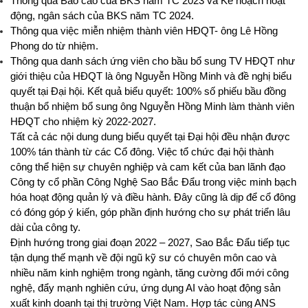
Thông qua Báo cáo của BKS năm TC 2023 và Kế hoạch hoạt
động, ngân sách của BKS năm TC 2024.
Thông qua việc miễn nhiệm thành viên HĐQT- ông Lê Hồng
Phong do từ nhiệm.
Thông qua danh sách ứng viên cho bầu bổ sung TV HĐQT như
giới thiệu của HĐQT là ông Nguyễn Hồng Minh và đề nghị biểu
quyết tại Đại hội. Kết quả biểu quyết: 100% số phiếu bầu đồng
thuận bổ nhiệm bổ sung ông Nguyễn Hồng Minh làm thành viên
HĐQT cho nhiệm kỳ 2022-2027.
Tất cả các nội dung dung biểu quyết tại Đại hội đều nhận được
100% tán thành từ các Cổ đông. Việc tổ chức đại hội thành
công thể hiện sự chuyên nghiệp và cam kết của ban lãnh đạo
Công ty cổ phần Công Nghệ Sao Bắc Đẩu trong việc minh bạch
hóa hoạt động quản lý và điều hành. Đây cũng là dịp để cổ đông
có đóng góp ý kiến, góp phần định hướng cho sự phát triển lâu
dài của công ty.
Định hướng trong giai đoạn 2022 – 2027,
Sao Bắc Đẩu tiếp tục
tận dụng thế mạnh về đội ngũ kỹ sư có chuyên môn cao và
nhiều năm kinh nghiệm trong ngành, tăng cường đổi mới công
nghệ, đẩy mạnh nghiên cứu, ứng dụng AI vào hoạt động sản
xuất kinh doanh tại thị trường Việt Nam. Hợp tác cùng ANS