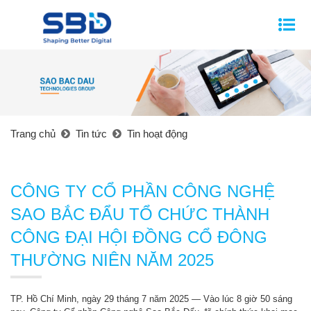
Trang chủ
Tin tức
Tin hoạt động
CÔNG TY CỔ PHẦN CÔNG NGHỆ
SAO BẮC ĐẨU TỔ CHỨC THÀNH
CÔNG ĐẠI HỘI ĐỒNG CỔ ĐÔNG
THƯỜNG NIÊN NĂM 2025
TP. Hồ Chí Minh, ngày 29 tháng 7 năm 2025 — Vào lúc 8 giờ 50 sáng