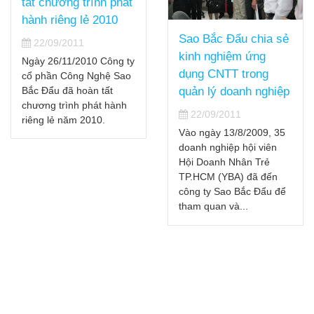
Công ty cổ phần
Công Nghệ Sao Bắc
Sao Bắc Đẩu chia sẻ
Đẩu thông qua chủ
kinh nghiệm ứng
trương chuyển
dụng CNTT trong
nhượng phần vốn
quản lý doanh nghiệp
góp và cổ phần tại
22/09/2011
Netpro và SBD
Vào ngày 13/8/2009, 35
Academy
doanh nghiệp hội viên
22/09/2011
Hội Doanh Nhân Trẻ
Ngày 28/05/2010, HĐQT
TP.HCM (YBA) đã đến
công ty cổ phần Công
công ty Sao Bắc Đẩu để
Nghệ Sao Bắc Đẩu đã
tham quan và...
thông qua chủ trương
chuyển nhượng toàn bộ
phần vốn Công...