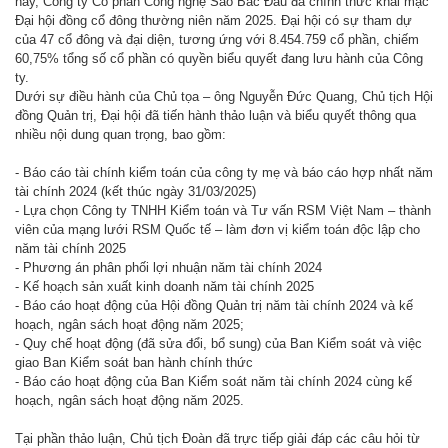
nay, Công ty Cổ phần Công nghệ Sao Bắc Đẩu đã chính thức khai mạc
Đại hội đồng cổ đông thường niên năm 2025. Đại hội có sự tham dự
của 47 cổ đông và đại diện, tương ứng với 8.454.759 cổ phần, chiếm
60,75% tổng số cổ phần có quyền biểu quyết đang lưu hành của Công
ty.
Dưới sự điều hành của Chủ tọa – ông Nguyễn Đức Quang, Chủ tịch Hội
đồng Quản trị, Đại hội đã tiến hành thảo luận và biểu quyết thông qua
nhiều nội dung quan trọng, bao gồm:
- Báo cáo tài chính kiểm toán của công ty mẹ và báo cáo hợp nhất năm
tài chính 2024 (kết thúc ngày 31/03/2025)
- Lựa chọn Công ty TNHH Kiểm toán và Tư vấn RSM Việt Nam – thành
viên của mạng lưới RSM Quốc tế – làm đơn vị kiểm toán độc lập cho
năm tài chính 2025
- Phương án phân phối lợi nhuận năm tài chính 2024
- Kế hoạch sản xuất kinh doanh năm tài chính 2025
- Báo cáo hoạt động của Hội đồng Quản trị năm tài chính 2024 và kế
hoạch, ngân sách hoạt động năm 2025;
- Quy chế hoạt động (đã sửa đổi, bổ sung) của Ban Kiểm soát và việc
giao Ban Kiểm soát ban hành chính thức
- Báo cáo hoạt động của Ban Kiểm soát năm tài chính 2024 cùng kế
hoạch, ngân sách hoạt động năm 2025.
Tại phần thảo luận, Chủ tịch Đoàn đã trực tiếp giải đáp các câu hỏi từ