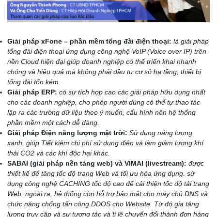
Giải pháp xFone – phần mềm tổng đài điện thoại:
là giải pháp
tổng đài điện thoại ứng dụng công nghệ VoIP (Voice over IP) trên
nền Cloud hiện đại giúp doanh nghiệp có thể triển khai nhanh
chóng và hiệu quả mà không phải đầu tư cơ sở hạ tầng, thiết bị
tổng đài tốn kém.
Giải pháp ERP:
có sự tích hợp cao các giải pháp hữu dụng nhất
cho các doanh nghiệp, cho phép người dùng có thể tự thao tác
lập ra các trường dữ liệu theo ý muốn, cấu hình nên hệ thống
phần mềm một cách dễ dàng.
Giải pháp Điện năng lượng mặt trời:
Sử dụng năng lượng
xanh, giúp Tiết kiệm chi phí sử dụng điện và làm giảm lượng khí
thải CO2 và các khí độc hại khác.
SABAI (giải pháp nền tảng web) và VIMAI (livestream):
được
thiết kế để tăng tốc độ trang Web và tối ưu hóa ứng dụng. sử
dụng công nghệ CACHING tốc độ cao để cải thiện tốc độ tải trang
Web, ngoài ra, hệ thống còn hỗ trợ bảo mật cho máy chủ DNS và
chức năng chống tấn công DDOS cho Website. Từ đó gia tăng
lượng truy cập và sự tương tác và tỉ lệ chuyển đổi thành đơn hàng