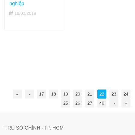
nghiệp
19/03/2018
«
‹
17
18
19
20
21
22
23
24
25
26
27
40
›
»
TRỤ SỞ CHÍNH - TP. HCM