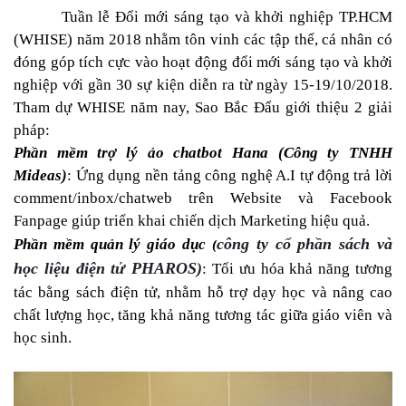
Tuần lễ Đổi mới sáng tạo và khởi nghiệp TP.HCM
(WHISE) năm 2018 nhằm tôn vinh các tập thể, cá nhân có
đóng góp tích cực vào hoạt động đổi mới sáng tạo và khởi
nghiệp với gần 30 sự kiện diễn ra từ ngày 15-19/10/2018.
Tham dự WHISE năm nay, Sao Bắc Đẩu giới thiệu 2 giải
pháp:
Phần mềm trợ lý ảo chatbot Hana (Công ty TNHH
Mideas)
:
Ứng dụng nền tảng công nghệ A.I tự động trả lời
comment/inbox/chatweb trên Website và Facebook
Fanpage giúp triển khai chiến dịch Marketing hiệu quả.
công ty cổ phần sách và
Phần mềm quản lý giáo dục
(
học liệu điện tử PHAROS)
:
Tối ưu hóa khả năng tương
tác bằng sách điện tử, nhằm hỗ trợ dạy học và nâng cao
chất lượng học, tăng khả năng tương tác giữa giáo viên và
học sinh.