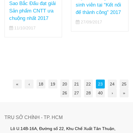
Sao Bắc Đẩu đạt giải
sinh viên tại “Kết nối
Sản phẩm CNTT ưa
để thành công” 2017
chuộng nhất 2017
27/09/2017
11/10/2017
«
‹
18
19
20
21
22
23
24
25
26
27
28
40
›
»
TRỤ SỞ CHÍNH - TP. HCM
Lô U.14B-16A, Đường số 22, Khu Chế Xuất Tân Thuận,