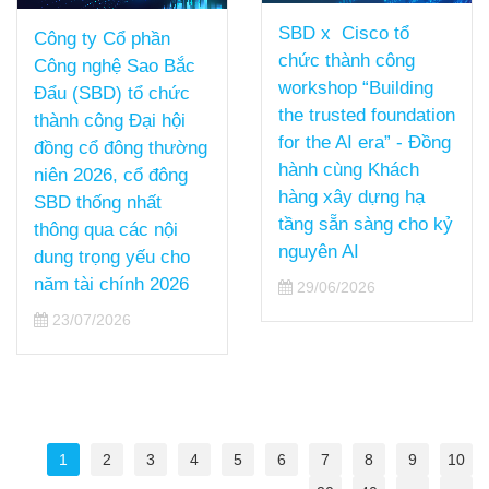
SBD x Cisco tổ
Công ty Cổ phần
chức thành công
Công nghệ Sao Bắc
workshop “Building
Đẩu (SBD) tổ chức
the trusted foundation
thành công Đại hội
for the AI era” - Đồng
đồng cổ đông thường
hành cùng Khách
niên 2026, cổ đông
hàng xây dựng hạ
SBD thống nhất
tầng sẵn sàng cho kỷ
thông qua các nội
nguyên AI
dung trọng yếu cho
năm tài chính 2026
29/06/2026
23/07/2026
1
2
3
4
5
6
7
8
9
10