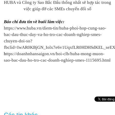
HUBA và Công ty Sao Bắc Đẩu thống nhất sẽ hợp tác trong
việc giúp đỡ các SMEs chuyển đổi s
ố
Báo
chí đưa tin về buổi làm việc:
https://www.huba.vn/diem-tin/huba-phoi-hop-cung-sao-
bac-dau-thuc-day-va-ho-tro-cac-doanh-nghiep-smes-
chuyen-doi-so?
fbclid=IwAR0KBjGN_Iolx7e6v1UqxfLR0HDHSdKEL_seEX
h
ttps://doanhnhansaigon.vn/hoi-clb/huba-mong-muon-
sao-bac-dau-ho-tro-cac-doanh-nghiep-smes-1115695.html
Các tin khác