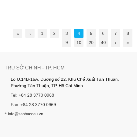
«
‹
1
2
3
4
5
6
7
8
9
10
20
40
›
»
TRỤ SỞ CHÍNH - TP. HCM
Lô U.14B-16A, Đường số 22, Khu Chế Xuất Tân Thuận,
Phường Tân Thuận, TP. Hồ Chí Minh
Tel: +84 28 3770 0968
Fax: +84 28 3770 0969
*
info@saobacdau.vn