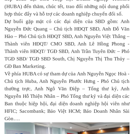
(HUBA)
đến thăm, chúc tết, trao đổi những nội dung phối
hợp thúc đẩy và hỗ trợ các doanh nghiệp chuyển đổi số.
Dự buổi gặp mặt có các đại diện của SBD gồm: Anh
Nguyễn Đức Quang – Chủ tịch HĐQT SBD, Anh Đỗ Văn
Hào – Phó Chủ tịch HĐQT SBD, Anh Nguyễn Việt Thắng –
Thành viên HĐQT/ CMO SBD, Anh Lê Hồng Phong -
Thành viên HĐQT/ TGĐ SBD, Anh Trần Tuyên Đức – Phó
TGĐ SBD/ TGĐ SBD South, Chị Nguyễn Thị Thu Thủy –
GĐ Ban Marketing.
Về phía HUBA có sự tham dự của Anh Nguyễn Ngọc Hoà -
Chủ tịch Huba, Anh Nguyễn Phước Hưng - Phó Chủ tịch
thường trực, Anh Ngô Văn Điệp – Tổng thư ký, Anh
Nguyễn Hỗ Thiện Nhân – Phó Tổng thư ký và đại diện các
Ban thuộc hiệp hội, đại diện doanh nghiệp hội viên như
HFIC; Sacombank; Bảo Việt HCM; Báo Doanh Nhân Sài
Gòn….