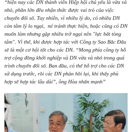
“
hiện nay các DN thành viên Hiệp hội chủ yếu là vừa và
nhỏ, phần lớn đều nhận thức được vai trò của việc
chuyển đổi số. Tuy nhiên, vì nhiều lý do, có nhiều DN
còn tâm lý lo ngại, né tránh thực hiện, hoặc cũng có DN
muốn làm nhưng gặp nhiều trở ngại nên "lực bất tòng
tâm". Vì thế, khi được hợp tác với Công ty Sao Bắc Đẩu
sẽ là một cơ hội tốt cho các DN. “Mong phía công ty hỗ
trợ cộng đồng khởi nghiệp và DN vừa và nhỏ trong quá
trình chuyển đổi số. Ban đầu, có thể hỗ trợ cho các DN
sử dụng trước, rồi các DN phản hồi lại, khi thấy phù
hợp sẽ hợp tác lâu dài”, ông Hòa nhấn mạnh
”