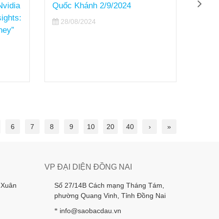
vidia
Quốc Khánh 2/9/2024
“The 
ights:
năm 
28/08/2024
ney”
14/
Sao B
ấn tư
Enterp
thắng 
6
7
8
9
10
20
40
›
»
VP ĐẠI DIỆN ĐỒNG NAI
 Xuân
Số 27/14B Cách mạng Tháng Tám,
phường Quang Vinh, Tỉnh Đồng Nai
info@saobacdau.vn
*