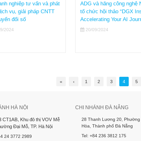
anh nghiệp tư vấn và phát
ADG và hãng công nghệ N
 dịch vụ, giải pháp CNTT
tổ chức hội thảo “DGX Ins
uyển đổi số
Accelerating Your AI Jour
9/2024
20/09/2024
«
‹
1
2
3
4
5
ÁNH HÀ NỘI
CHI NHÁNH ĐÀ NẴNG
28 Thanh Lương 20, Phường
3 CT1AB, Khu đô thị VOV Mễ
Hòa, Thành phố Đà Nẵng
Phường Đại Mỗ, TP. Hà Nội
Tel: +84 236 3812 175
84 24 3772 2989