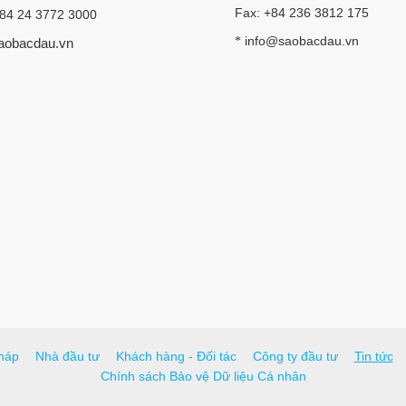
Fax: +84 236 3812 175
+84 24 3772 3000
info@saobacdau.vn
*
aobacdau.vn
háp
Nhà đầu tư
Khách hàng - Đối tác
Công ty đầu tư
Tin tức
Chính sách Bảo vệ Dữ liệu Cá nhân