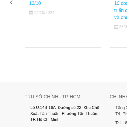
 kiện
13/10
10 do
triển
14/10/2024
và ch
23/0
TRỤ SỞ CHÍNH - TP. HCM
CHI NH
Lô U.14B-16A, Đường số 22, Khu Chế
Tầng 
Xuất Tân Thuận, Phường Tân Thuận,
Trì, 
TP. Hồ Chí Minh
Tel: +