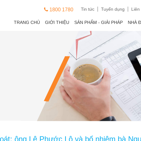
Tin tức
Tuyển dụng
Liên
1800 1780
TRANG CHỦ
GIỚI THIỆU
SẢN PHẨM - GIẢI PHÁP
NHÀ 
soát: ông Lê Phước Lộ và bổ nhiệm bà Ngu