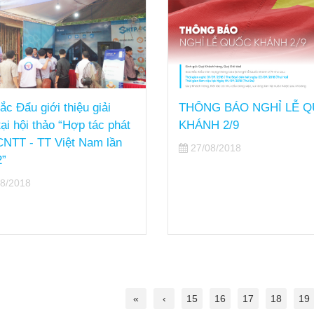
ắc Đẩu giới thiệu giải
THÔNG BÁO NGHỈ LỄ 
ại hội thảo “Hợp tác phát
KHÁNH 2/9
 CNTT - TT Việt Nam lần
27/08/2018
2”
8/2018
«
‹
15
16
17
18
19