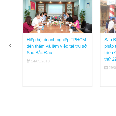
nhận
Hiệp hội doanh nghiệp TPHCM
Sao B
h
đến thăm và làm việc tại trụ sở
pháp t
t
Sao Bắc Đẩu
triển
thứ 2
14/09/2018
29/0