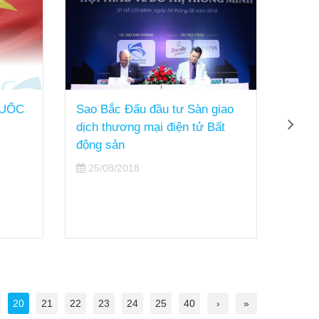
QUỐC
Sao Bắc Đẩu đầu tư Sàn giao
Giải 
dịch thương mại điện tử Bất
minh 
động sản
24/
25/08/2018
20
21
22
23
24
25
40
›
»