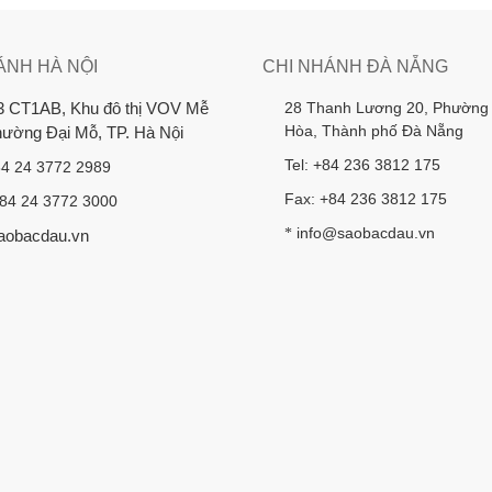
ÁNH HÀ NỘI
CHI NHÁNH ĐÀ NẴNG
28 Thanh Lương 20, Phường
3 CT1AB, Khu đô thị VOV Mễ
Hòa, Thành phố Đà Nẵng
Phường Đại Mỗ, TP. Hà Nội
Tel: +84 236 3812 175
84 24 3772 2989
Fax: +84 236 3812 175
+84 24 3772 3000
info@saobacdau.vn
*
aobacdau.vn