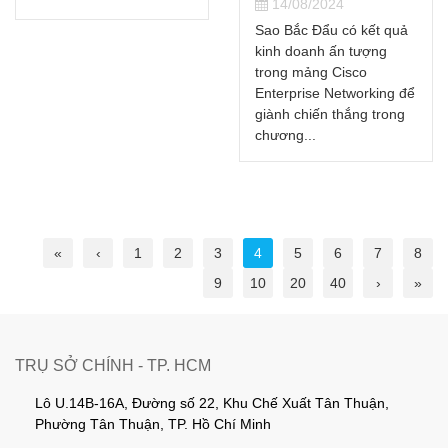
14/08/2024
Sao Bắc Đẩu có kết quả
kinh doanh ấn tượng
trong mảng Cisco
Enterprise Networking để
giành chiến thắng trong
chương...
«
‹
1
2
3
4
5
6
7
8
9
10
20
40
›
»
TRỤ SỞ CHÍNH - TP. HCM
Lô U.14B-16A, Đường số 22, Khu Chế Xuất Tân Thuận,
Phường Tân Thuận, TP. Hồ Chí Minh