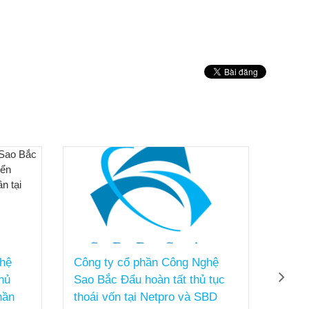
ghệ
Công ty cổ phần Công Nghệ
Ủy b
hủ
Sao Bắc Đẩu hoàn tất thủ tục
nhận 
hần
thoái vốn tại Netpro và SBD
phát 