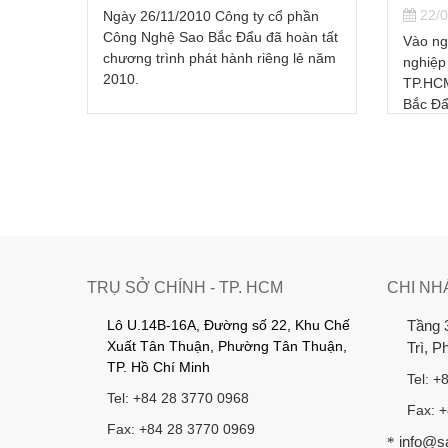
22/0
Ngày 26/11/2010 Công ty cổ phần
Công Nghệ Sao Bắc Đẩu đã hoàn tất
hần
Vào ng
chương trình phát hành riêng lẻ năm
àn tất
nghiệp
2010.
iếu
TP.HCM
Bắc Đẩ
TRỤ SỞ CHÍNH - TP. HCM
CHI NH
Lô U.14B-16A, Đường số 22, Khu Chế
Tầng 
Xuất Tân Thuận, Phường Tân Thuận,
Trì, 
TP. Hồ Chí Minh
Tel: +
Tel: +84 28 3770 0968
Fax: 
Fax: +84 28 3770 0969
info@s
*