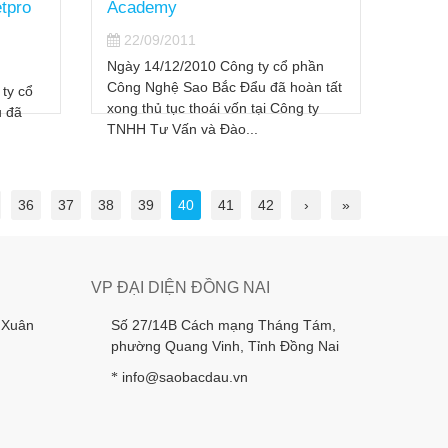
etpro
Academy
Cty 
Đẩu.
22/09/2011
22/
Ngày 14/12/2010 Công ty cổ phần
Công Nghệ Sao Bắc Đẩu đã hoàn tất
ty cổ
Ngày 
xong thủ tục thoái vốn tại Công ty
 đã
khoán
TNHH Tư Vấn và Đào...
tài li
g...
riêng 
36
37
38
39
40
41
42
›
»
VP ĐẠI DIỆN ĐỒNG NAI
 Xuân
Số 27/14B Cách mạng Tháng Tám,
phường Quang Vinh, Tỉnh Đồng Nai
info@saobacdau.vn
*