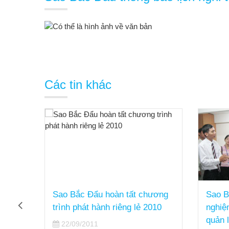
Các tin khác
 phát
Sao Bắc Đẩu hoàn tất chương
Sao B
m
trình phát hành riêng lẻ 2010
nghiệ
u
quản 
22/09/2011