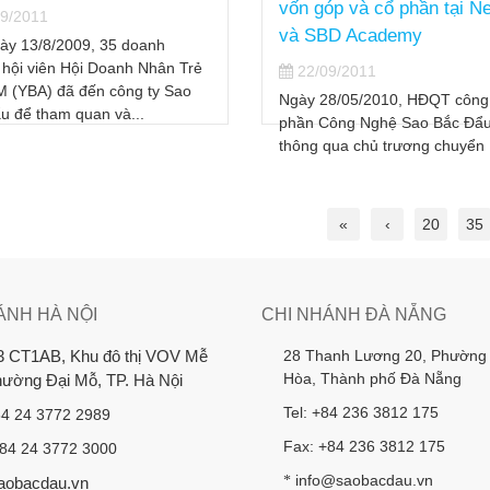
vốn góp và cổ phần tại N
9/2011
và SBD Academy
ày 13/8/2009, 35 doanh
 hội viên Hội Doanh Nhân Trẻ
22/09/2011
 (YBA) đã đến công ty Sao
Ngày 28/05/2010, HĐQT công 
u để tham quan và...
phần Công Nghệ Sao Bắc Đẩu
thông qua chủ trương chuyển
nhượng toàn bộ phần vốn Côn
«
‹
20
35
ÁNH HÀ NỘI
CHI NHÁNH ĐÀ NẴNG
28 Thanh Lương 20, Phường
3 CT1AB, Khu đô thị VOV Mễ
Hòa, Thành phố Đà Nẵng
Phường Đại Mỗ, TP. Hà Nội
Tel: +84 236 3812 175
84 24 3772 2989
Fax: +84 236 3812 175
+84 24 3772 3000
info@saobacdau.vn
*
aobacdau.vn