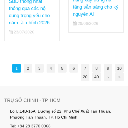
SBD thống nhất
tầng sẵn sàng cho kỷ
thông qua các nội
nguyên AI
dung trọng yếu cho
năm tài chính 2026
29/06/2026
23/07/2026
1
2
3
4
5
6
7
8
9
10
20
40
›
»
TRỤ SỞ CHÍNH - TP. HCM
Lô U.14B-16A, Đường số 22, Khu Chế Xuất Tân Thuận,
Phường Tân Thuận, TP. Hồ Chí Minh
Tel: +84 28 3770 0968