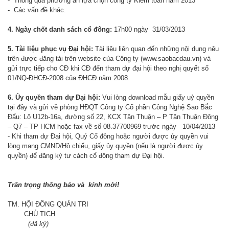
- Thông qua phương án lựa chọn công ty Kiểm toán năm 2013
- Các vấn đề khác.
4. Ngày chốt danh sách cổ đông:
17h00 ngày 31/03/2013
5. Tài liệu phục vụ Đại hội:
Tài liệu liên quan đến những nội dung nêu
trên được đăng tải trên website của Công ty (www.saobacdau.vn) và
gửi trực tiếp cho CĐ khi CĐ đến tham dự đại hội theo nghị quyết số
01/NQ-ĐHCĐ-2008 của ĐHCĐ năm 2008.
6. Ủy quyền tham dự Đại hội:
Vui lòng download mẫu giấy uỷ quyền
tại
đây
và gửi về phòng HĐQT Công ty Cổ phần Công Nghệ Sao Bắc
Đẩu: Lô U12b-16a, đường số 22, KCX Tân Thuận – P Tân Thuận Đông
– Q7 – TP HCM hoặc fax về số 08.37700969 trước ngày 10/04/2013
- Khi tham dự Đại hội, Quý Cổ đông hoặc người được ủy quyền vui
lòng mang CMND/Hộ chiếu, giấy ủy quyền (nếu là người được ủy
quyền) để đăng ký tư cách cổ đông tham dự Đại hội.
Trân trọng thông báo và kính mời!
TM. HỘI ĐỒNG QUẢN TRI
CHỦ TỊCH
(đã ký)