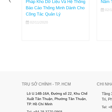
ội
Pháp Kho Dữ Liệu Và Hệ Thống
Năm Tài
Báo Cáo Thông Minh Dành Cho
02/11/
Công Tác Quản Lý
02/11/2020
TRỤ SỞ CHÍNH - TP. HCM
CHI NH
Lô U.14B-16A, Đường số 22, Khu Chế
Tầng 
Xuất Tân Thuận, Phường Tân Thuận,
Trì, 
TP. Hồ Chí Minh
Tel: +
Tel: +84 28 3770 0968