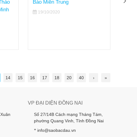
hảo
Bào Miền Trung
bằng k
nh
với nhi
19/10/2020
trình “
chương 
TP.HC
16/10
14
15
16
17
18
20
40
›
»
VP ĐẠI DIỆN ĐỒNG NAI
 Xuân
Số 27/14B Cách mạng Tháng Tám,
phường Quang Vinh, Tỉnh Đồng Nai
info@saobacdau.vn
*