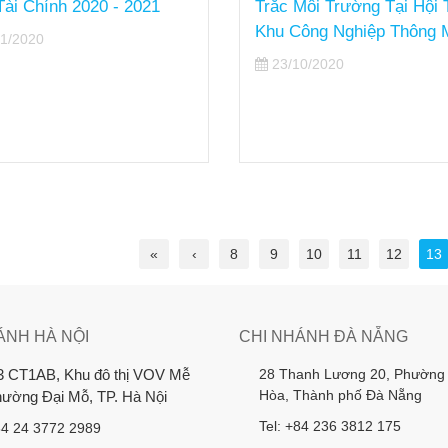
 Chính 2020 - 2021
Trắc Môi Trường Tại Hội T
Khu Công Nghiệp Thông Mi
2020
23/10/2020
«
‹
8
9
10
11
12
13
ÁNH HÀ NỘI
CHI NHÁNH ĐÀ NẴNG
28 Thanh Lương 20, Phường
3 CT1AB, Khu đô thị VOV Mễ
Hòa, Thành phố Đà Nẵng
Phường Đại Mỗ, TP. Hà Nội
Tel: +84 236 3812 175
84 24 3772 2989