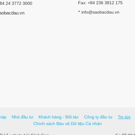
Fax: +84 236 3812 175
+84 24 3772 3000
info@saobacdau.vn
*
aobacdau.vn
háp
Nhà đầu tư
Khách hàng - Đối tác
Công ty đầu tư
Tin tức
Chính sách Bảo vệ Dữ liệu Cá nhân