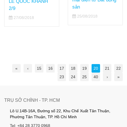
LỄ QUỐC KHÁNH
sản
2/9
25/08/2018
27/08/2018
«
‹
15
16
17
18
19
20
21
22
23
24
25
40
›
»
TRỤ SỞ CHÍNH - TP. HCM
Lô U.14B-16A, Đường số 22, Khu Chế Xuất Tân Thuận,
Phường Tân Thuận, TP. Hồ Chí Minh
Tel: +84 28 3770 0968