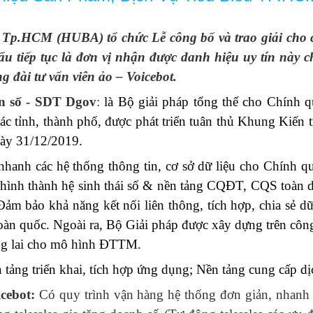
 Tp.HCM (HUBA) tổ chức Lễ công bố và trao giải cho
u tiếp tục là đơn vị nhận được danh hiệu uy tín này c
 đài tư vấn viên ảo – Voicebot.
ền số - SDT Dgov
:
là Bộ giải pháp tổng thể cho Chính 
ác tỉnh, thành phố, được phát triển tuân thủ Khung Kiến 
ày 31/12/2019.
hanh các hệ thống thông tin, cơ sở dữ liệu cho Chính q
hình thành hệ sinh thái số & nền tảng CQĐT, CQS toàn di
 Đảm bảo khả năng kết nối liên thông, tích hợp, chia sẻ
 toàn quốc. Ngoài ra, Bộ Giải pháp được xây dựng trên c
ương lai cho mô hình ĐTTM.
tảng triển khai, tích hợp ứng dụng; Nền tảng cung cấp dị
cebot:
Có quy trình vận hàng hệ thống đơn giản, nhanh 