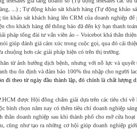
g telesales gia tăng doanh số (Tự động telesales các ưu
hàng, ...) ; Tự động khảo sát khách hàng (Tự động khảo s
g tin khảo sát khách hàng lên CRM của doanh nghiệp để
ện cho khách hàng để thông báo đã đến kỳ hạn thanh toán 
i pháp tổng đài tư vấn viên ảo – Voicebot khá thân thiệ
ói giúp đánh giá cảm xúc trong cuộc gọi, qua đó cải thi
a chuộng hơn các giải pháp hiện có trên thị trường.
hăn từ ảnh hưởng dịch bệnh, nhưng với nỗ lực và quyết
doanh thu ổn định và đảm bảo 100% thu nhập cho người l
n đi theo từ ngày đầu thành lập, đó chính là chất lượng 
.HCM được Hội đồng chấm giải dựa trên các tiêu chí về h
uộc bình chọn năm nay có thêm tiêu chí doanh nghiệp sáng
thần doanh nghiệp sau khi thành phố cho mở cửa hoạt đ
u, cũng như tạo ra những cơ hội giúp doanh nghiệp giới