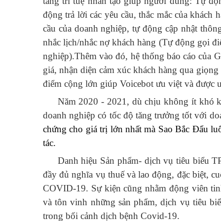
tảng trí tuệ nhân tạo giúp người dùng: Tự độn
động trả lời các yêu cầu, thắc mắc của khách 
cầu của doanh nghiệp, tự động cập nhật thôn
nhắc lịch/nhắc nợ khách hàng (Tự động gọi đi
nghiệp).Thêm vào đó, hệ thống báo cáo của Giả
giá, nhận diện cảm xúc khách hàng qua giọng n
điểm cộng lớn giúp Voicebot ưu việt và được ư
Năm 2020 - 2021, dù chịu không ít khó k
doanh nghiệp có tốc độ tăng trưởng tốt với 
chứng cho giá trị lớn nhất mà Sao Bắc Đẩu luô
tác.
Danh hiệu Sản phẩm- dịch vụ tiêu biểu TP
đầy đủ nghĩa vụ thuế và lao động, đặc biệt, c
COVID-19. Sự kiện cũng nhằm động viên tinh 
và tôn vinh những sản phẩm, dịch vụ tiêu biể
trong bối cảnh dịch bệnh Covid-19.