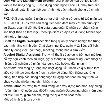
Qior Visitors Management System
: Giải pháp số hóa dữ liệu khách 
vào/ra tòa nhà,công ty,... ứng dụng công nghệ Face ID, chạy trên nền 
tảng cloud, quản lý toàn bô quy trình một cách nhanh chóng và chính 
PX1:
 Giải pháp quản lý nhân sự và chấm công sử dụng trí tuệ nhân tạo 
AI - Face ID, GPS trên nền tảng điện toán đám mây với mô hình dịch 
vụ Saas, quản trị dữ liệu Big data trong quản lý nhân sự, chấm công 
linh hoạt theo ca làm việc, theo địa điểm cố định và di động Mobile App 
ChatOps Digital Workplace:
 Nền tảng quản lý doanh nghiệp tập trung 
các tính năng chính gồm Chat doanh nghiệp, quản lý tài liệu, đặt lịch, 
Aicobot Digital Assistant
: Trợ lý kỹ thuật số áp dụng trên quy mô lớn, 
hỗ trợ ngữ cảnh theo sự kiện, gợi ý thông tin người dùng, đàm thoại tự 
Appflow:
 Nền tảng tự động hóa hoạt động điều hành và quy trình làm 
việc có thể tạo ứng dụng ( low - code) dễ dàng, liên thông các ứng 
dụng, tích hợp các luồng công việc tự động hóa toàn bộ quy trình và 
ActiveLabo:
 Phương thức mới trong việc xây dựng mô hình Xây dựng 
- Vận hành - Chuyển giao (BOT) trong ngành Outsouring phần mềm giúp 
tối thiêu rủi ro, giảm chi phí, tăng tốc quá trình phát triển. 
Một số hình ảnh tại sự kiện: