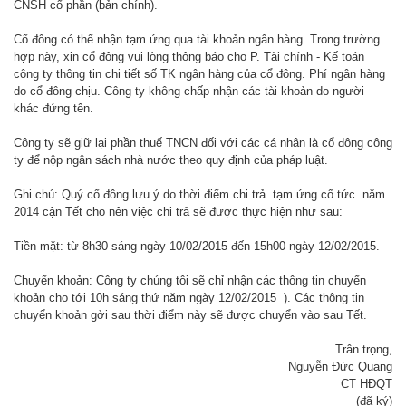
CNSH cổ phần (bản chính).
Cổ đông có thể nhận tạm ứng qua tài khoản ngân hàng. Trong trường
hợp này, xin cổ đông vui lòng thông báo cho P. Tài chính - Kế toán
công ty thông tin chi tiết số TK ngân hàng của cổ đông. Phí ngân hàng
do cổ đông chịu. Công ty không chấp nhận các tài khoản do người
khác đứng tên.
Công ty sẽ giữ lại phần thuế TNCN đối với các cá nhân là cổ đông công
ty để nộp ngân sách nhà nước theo quy định của pháp luật.
Ghi chú: Quý cổ đông lưu ý do thời điểm chi trả tạm ứng cổ tức năm
2014 cận Tết cho nên việc chi trả sẽ được thực hiện như sau:
Tiền mặt: từ 8h30 sáng ngày 10/02/2015 đến 15h00 ngày 12/02/2015.
Chuyển khoản: Công ty chúng tôi sẽ chỉ nhận các thông tin chuyển
khoản cho tới 10h sáng thứ năm ngày 12/02/2015 ). Các thông tin
chuyển khoản gởi sau thời điểm này sẽ được chuyển vào sau Tết.
Trân trọng,
Nguyễn Đức Quang
CT HĐQT
(đã ký)