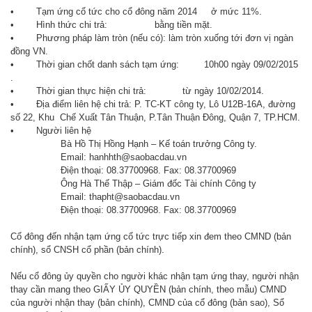
• Tạm ứng cổ tức cho cổ đông năm 2014 ở mức 11%.
• Hình thức chi trả: bằng tiền mặt.
• Phương pháp làm tròn (nếu có): làm tròn xuống tới đơn vị ngàn
đồng VN.
• Thời gian chốt danh sách tạm ứng: 10h00 ngày 09/02/2015
.
• Thời gian thực hiện chi trả: từ ngày 10/02/2014.
• Địa điểm liên hệ chi trả: P. TC-KT công ty, Lô U12B-16A, đường
số 22, Khu Chế Xuất Tân Thuận, P.Tân Thuận Đông, Quận 7, TP.HCM.
• Người liên hệ
Bà Hồ Thị Hồng Hạnh – Kế toán trưởng Công ty.
Email: hanhhth@saobacdau.vn
Điện thoại: 08.37700968. Fax: 08.37700969
Ông Hà Thế Thập – Giám đốc Tài chính Công ty
Email: thapht@saobacdau.vn
Điện thoại: 08.37700968. Fax: 08.37700969
Cổ đông đến nhận tạm ứng cổ tức trực tiếp xin đem theo CMND (bản
chính), sổ CNSH cổ phần (bản chính).
Nếu cổ đông ủy quyền cho người khác nhận tạm ứng thay, người nhận
thay cần mang theo GIẤY ỦY QUYỀN (bản chính, theo
mẫu
) CMND
của người nhận thay (bản chính), CMND của cổ đông (bản sao), Sổ