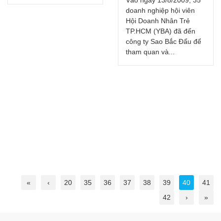
Vào ngày 13/8/2009, 35
doanh nghiệp hội viên
Hội Doanh Nhân Trẻ
TP.HCM (YBA) đã đến
công ty Sao Bắc Đẩu để
tham quan và...
«
‹
20
35
36
37
38
39
40
41
42
›
»