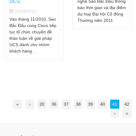
UCS
nghệ Sao Bắc Đẩu thông
báo thời gian và địa điểm
22/09/2011
dự họp Đại hội Cổ đông
Vào tháng 11/2010, Sao
Thường niên 2011
Bắc Đẩu cùng Cisco tiếp
tục tổ chức chuyên đề
thảo luận về giải pháp
UCS dành cho nhóm
khách hàng...
«
‹
20
36
37
38
39
40
41
42
›
»