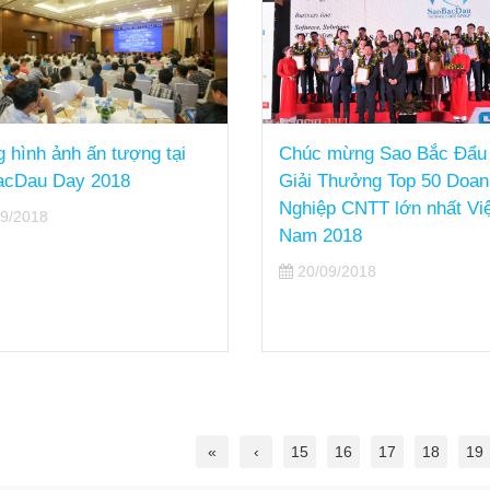
 hình ảnh ấn tượng tại
Chúc mừng Sao Bắc Đẩu
acDau Day 2018
Giải Thưởng Top 50 Doan
Nghiệp CNTT lớn nhất Việ
9/2018
Nam 2018
20/09/2018
«
‹
15
16
17
18
19