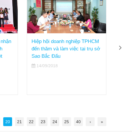
 nhận
Hiệp hội doanh nghiệp TPHCM
Sao B
h
đến thăm và làm việc tại trụ sở
pháp 
t
Sao Bắc Đẩu
triển
thứ 2
14/09/2018
29/
20
21
22
23
24
25
40
›
»