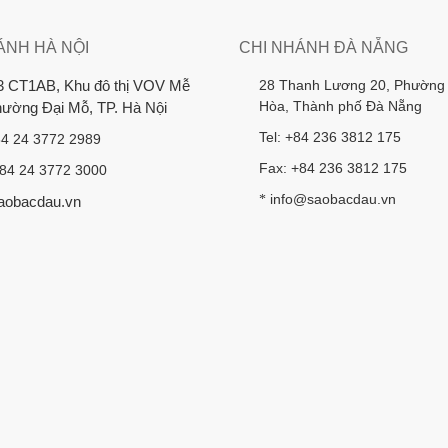
ÁNH HÀ NỘI
CHI NHÁNH ĐÀ NẴNG
28 Thanh Lương 20, Phường
3 CT1AB, Khu đô thị VOV Mễ
Hòa, Thành phố Đà Nẵng
Phường Đại Mỗ, TP. Hà Nội
Tel: +84 236 3812 175
84 24 3772 2989
Fax: +84 236 3812 175
+84 24 3772 3000
info@saobacdau.vn
*
aobacdau.vn