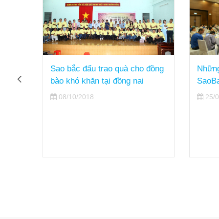
 chia
Sao bắc đẩu trao quà cho đồng
Những
ghệ &
bào khó khăn tại đồng nai
SaoB
08/10/2018
25/0