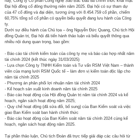
nay, Công ty Cổ phần Công nghệ Sao Bắc Đẩu đã chính thức khai mạc
Đại hội đồng cổ đông thường niên năm 2025. Đại hội có sự tham dự
của 47 cổ đông và đại diện, tương ứng với 8.454.759 cổ phần, chiếm
60,75% tổng số cổ phần có quyền biểu quyết đang lưu hành của Công
ty.
Dưới sự điều hành của Chủ tọa – ông Nguyễn Đức Quang, Chủ tịch Hội
đồng Quản trị, Đại hội đã tiến hành thảo luận và biểu quyết thông qua
nhiều nội dung quan trọng, bao gồm:
- Báo cáo tài chính kiểm toán của công ty mẹ và báo cáo hợp nhất năm
tài chính 2024 (kết thúc ngày 31/03/2025)
- Lựa chọn Công ty TNHH Kiểm toán và Tư vấn RSM Việt Nam – thành
viên của mạng lưới RSM Quốc tế – làm đơn vị kiểm toán độc lập cho
năm tài chính 2025
- Phương án phân phối lợi nhuận năm tài chính 2024
- Kế hoạch sản xuất kinh doanh năm tài chính 2025
- Báo cáo hoạt động của Hội đồng Quản trị năm tài chính 2024 và kế
hoạch, ngân sách hoạt động năm 2025;
- Quy chế hoạt động (đã sửa đổi, bổ sung) của Ban Kiểm soát và việc
giao Ban Kiểm soát ban hành chính thức
- Báo cáo hoạt động của Ban Kiểm soát năm tài chính 2024 cùng kế
hoạch, ngân sách hoạt động năm 2025.
Tại phần thảo luận, Chủ tịch Đoàn đã trực tiếp giải đáp các câu hỏi từ