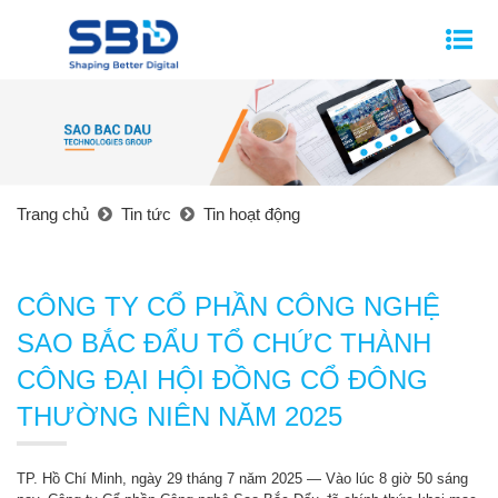
Trang chủ
Tin tức
Tin hoạt động
CÔNG TY CỔ PHẦN CÔNG NGHỆ
SAO BẮC ĐẨU TỔ CHỨC THÀNH
CÔNG ĐẠI HỘI ĐỒNG CỔ ĐÔNG
THƯỜNG NIÊN NĂM 2025
TP. Hồ Chí Minh, ngày 29 tháng 7 năm 2025 — Vào lúc 8 giờ 50 sáng