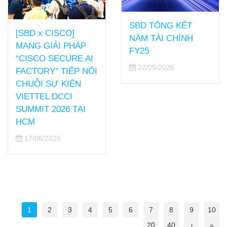
SBD TỔNG KẾT
[SBD x CISCO]
NĂM TÀI CHÍNH
MANG GIẢI PHÁP
FY25
“CISCO SECURE AI
22/05/2026
FACTORY” TIẾP NỐI
CHUỖI SỰ KIỆN
VIETTEL DCCI
SUMMIT 2026 TẠI
HCM
17/06/2026
1
2
3
4
5
6
7
8
9
10
20
40
›
»