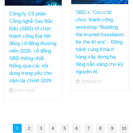
SBD x Cisco tổ
chức thành công
[SBD x CISCO]
workshop “Building
MANG GIẢI PHÁP
the trusted foundation
“CISCO SECURE AI
for the AI era” - Đồng
FACTORY” TIẾP NỐI
hành cùng Khách
CHUỖI SỰ KIỆN
hàng xây dựng hạ
VIETTEL DCCI
tầng sẵn sàng cho kỷ
SUMMIT 2026 TẠI
nguyên AI
HCM
29/06/2026
17/06/2026
1
2
3
4
5
6
7
8
9
10