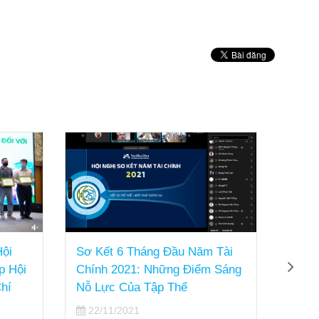
Hội
Sơ Kết 6 Tháng Đầu Năm Tài
Sao B
p Hội
Chính 2021: Những Điểm Sáng
Pháp
hí
Nỗ Lực Của Tập Thể
Toàn
Nam 
22/11/2021