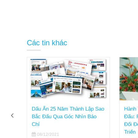
Các tin khác
ng
Dấu Ấn 25 Năm Thành Lập Sao
Hành 
hách
Bắc Đẩu Qua Góc Nhìn Báo
Đẩu: 
Chí
Đổi Đ
Triển
08/12/2021