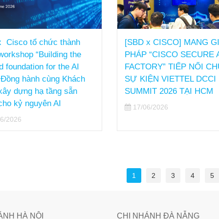
 Cisco tổ chức thành
[SBD x CISCO] MANG GI
workshop “Building the
PHÁP “CISCO SECURE 
d foundation for the AI
FACTORY” TIẾP NỐI CH
- Đồng hành cùng Khách
SỰ KIỆN VIETTEL DCCI
xây dựng hạ tầng sẵn
SUMMIT 2026 TẠI HCM
cho kỷ nguyên AI
17/06/2026
6/2026
1
2
3
4
5
ÁNH HÀ NỘI
CHI NHÁNH ĐÀ NẴNG