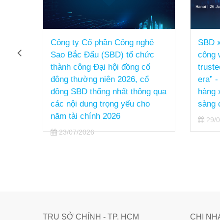
ch
Công ty Cổ phần Công nghệ
SBD x
Sao Bắc Đẩu (SBD) tổ chức
công 
thành công Đại hội đồng cổ
truste
đông thường niên 2026, cổ
era” 
đông SBD thống nhất thông qua
hàng 
các nội dung trọng yếu cho
sàng 
năm tài chính 2026
29/0
23/07/2026
TRỤ SỞ CHÍNH - TP. HCM
CHI NH