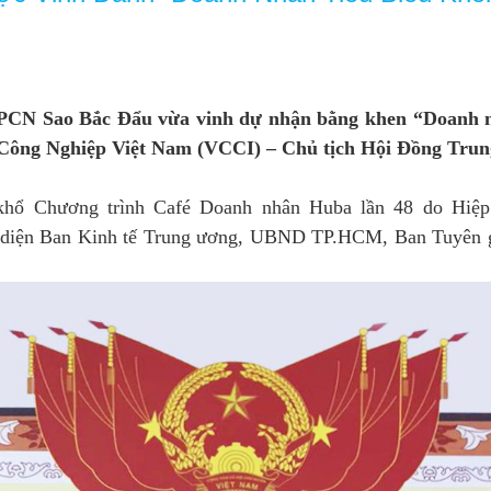
PCN Sao Bắc Đẩu vừa vinh dự nhận bằng khen
“Doanh n
Công Nghiệp Việt Nam (VCCI) – Chủ tịch Hội Đồng Tru
n khổ Chương trình Café Doanh nhân Huba lần 48 do Hi
ại diện Ban Kinh tế Trung ương, UBND TP.HCM, Ban Tuyên g