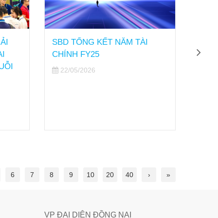
ẢI
SBD TỔNG KẾT NĂM TÀI
Sao B
AI
CHÍNH FY25
nghỉ 
UỖI
30/4 
22/05/2026
21/
6
7
8
9
10
20
40
›
»
VP ĐẠI DIỆN ĐỒNG NAI