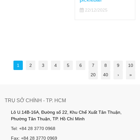
22/12/2025
1
2
3
4
5
6
7
8
9
10
20
40
›
»
TRỤ SỞ CHÍNH - TP. HCM
Lô U.14B-16A, Đường số 22, Khu Chế Xuất Tân Thuận,
Phường Tân Thuận, TP. Hồ Chí Minh
Tel: +84 28 3770 0968
Fax: +84 28 3770 0969