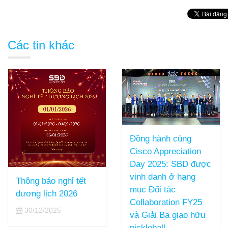
Các tin khác
Đồng hành cùng
Cisco Appreciation
Day 2025: SBD được
vinh danh ở hạng
Thông báo nghỉ tết
mục Đối tác
dương lịch 2026
Collaboration FY25
30/12/2025
và Giải Ba giao hữu
pickleball