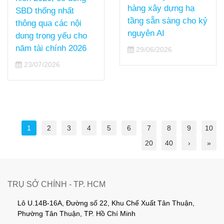
hàng xây dựng hạ
SBD thống nhất
tầng sẵn sàng cho kỷ
thông qua các nội
nguyên AI
dung trọng yếu cho
năm tài chính 2026
29/06/2026
23/07/2026
1
2
3
4
5
6
7
8
9
10
20
40
›
»
TRỤ SỞ CHÍNH - TP. HCM
Lô U.14B-16A, Đường số 22, Khu Chế Xuất Tân Thuận,
Phường Tân Thuận, TP. Hồ Chí Minh