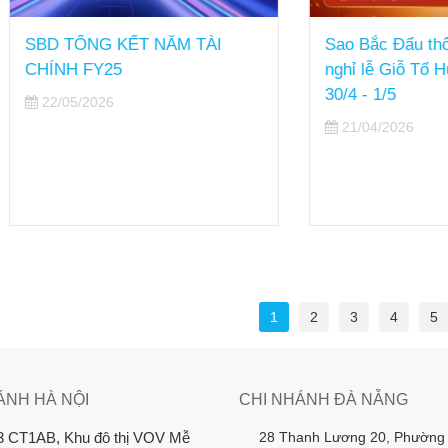
TỔNG KẾT NĂM TÀI
Sao Bắc Đẩu thông báo lị
H FY25
nghỉ lễ Giỗ Tổ Hùng Vươ
30/4 - 1/5
5/2026
21/04/2026
1
2
3
4
5
ÁNH HÀ NỘI
CHI NHÁNH ĐÀ NẴNG
28 Thanh Lương 20, Phường
3 CT1AB, Khu đô thị VOV Mễ