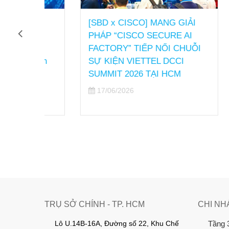
nh
[SBD x CISCO] MANG GIẢI
SBD 
he
PHÁP “CISCO SECURE AI
CHÍN
AI
FACTORY” TIẾP NỐI CHUỖI
22/0
ách
SỰ KIỆN VIETTEL DCCI
n
SUMMIT 2026 TẠI HCM
17/06/2026
TRỤ SỞ CHÍNH - TP. HCM
CHI NH
Lô U.14B-16A, Đường số 22, Khu Chế
Tầng 