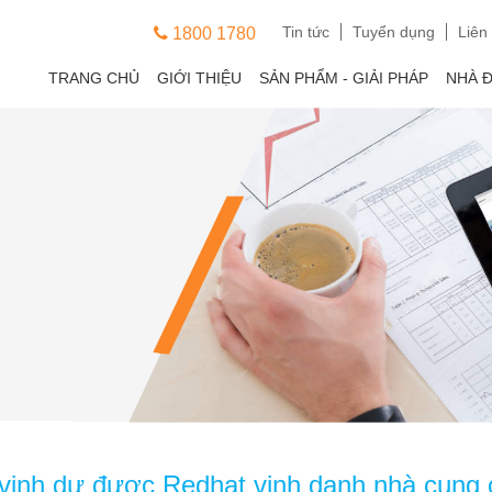
Tin tức
Tuyển dụng
Liên
1800 1780
TRANG CHỦ
GIỚI THIỆU
SẢN PHẨM - GIẢI PHÁP
NHÀ 
nh dự được Redhat vinh danh nhà cung c