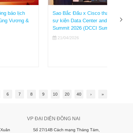
ch
Sao Bắc Đẩu x Cisco tham dự
Year 
ng &
sự kiện Data Center and Cloud
02/
Summit 2026 (DCCI Summit)
21/04/2026
6
7
8
9
10
20
40
›
»
VP ĐẠI DIỆN ĐỒNG NAI
 Xuân
Số 27/14B Cách mạng Tháng Tám,