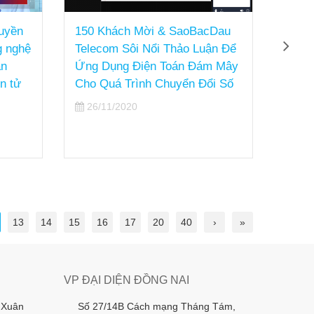
yền
150 Khách Mời & SaoBacDau
Sao Bắ
nghệ
Telecom Sôi Nổi Thảo Luận Để
Mạng B
Ứng Dụng Điện Toán Đám Mây
Ngày H
 tử
Cho Quá Trình Chuyển Đổi Số
Việt N
26/11/2020
25/11
13
14
15
16
17
20
40
›
»
VP ĐẠI DIỆN ĐỒNG NAI
 Xuân
Số 27/14B Cách mạng Tháng Tám,