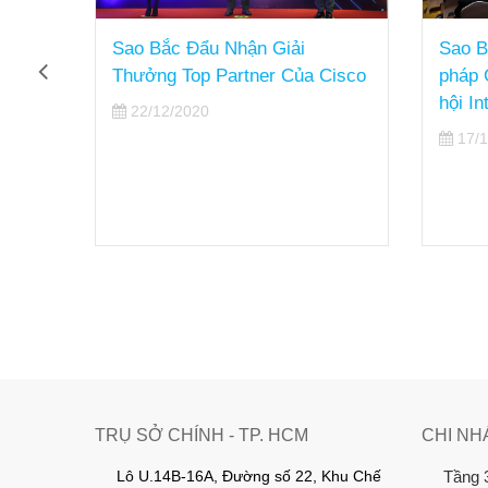
Sao Bắc Đẩu Nhận Giải
Sao Bắc
Thưởng Top Partner Của Cisco
pháp Ch
hội Int
22/12/2020
17/12/
TRỤ SỞ CHÍNH - TP. HCM
CHI NH
Lô U.14B-16A, Đường số 22, Khu Chế
Tầng 