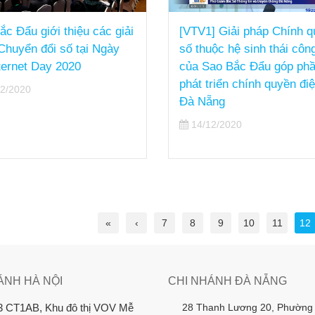
 Đẩu giới thiệu các giải
[VTV1] Giải pháp Chính qu
uyển đổi số tại Ngày
số thuộc hệ sinh thái công 
ernet Day 2020
của Sao Bắc Đẩu góp phần
phát triển chính quyền điện
2020
Đà Nẵng
14/12/2020
«
‹
7
8
9
10
11
12
ÁNH HÀ NỘI
CHI NHÁNH ĐÀ NẴNG
28 Thanh Lương 20, Phường
3 CT1AB, Khu đô thị VOV Mễ