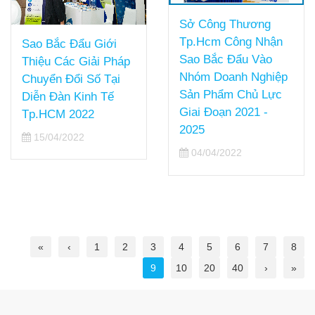
Sở Công Thương
Tp.Hcm Công Nhận
Sao Bắc Đẩu Giới
Sao Bắc Đẩu Vào
Thiệu Các Giải Pháp
Nhóm Doanh Nghiệp
Chuyển Đổi Số Tại
Sản Phẩm Chủ Lực
Diễn Đàn Kinh Tế
Giai Đoạn 2021 -
Tp.HCM 2022
2025
15/04/2022
04/04/2022
«
‹
1
2
3
4
5
6
7
8
9
10
20
40
›
»