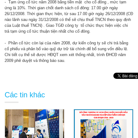
- Tạm ứng cổ tức năm 2008 bằng tiền mặt cho cổ đông , mức tạm
ứng là 10%. Thời gian chốt danh sách cổ đông: 17.00 giờ ngày
26/12/2008. Thời gian thực hiện, từ sau 17.00 giờ ngày 26/12/2008 (CĐ
nào lãnh sau ngày 31/12/2008 có thể sẽ chịu thuế TNCN theo quy định
của Luật thuế TNCN) . Giao TGĐ công ty tổ chức thực hiện việc chi
trả tạm ứng cổ tức thuận tiện nhất cho cổ đông.
- Phần cổ tức còn lại của năm 2008, dự kiến công ty sẽ chi trả bằng
cổ phiếu và phân bổ vào quỹ dự trữ tài chính để bổ sung vốn điều lệ.
Chi tiết cụ thể sẽ được HĐQT xem xét thống nhất, trình ĐHCĐ năm
2009 phê duyệt và thông báo sau.
Các tin khác