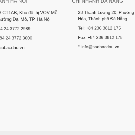
ÁNH HÀ NỘI
CHI NHÁNH ĐÀ NẴNG
28 Thanh Lương 20, Phường
3 CT1AB, Khu đô thị VOV Mễ
Hòa, Thành phố Đà Nẵng
Phường Đại Mỗ, TP. Hà Nội
Tel: +84 236 3812 175
84 24 3772 2989
Fax: +84 236 3812 175
+84 24 3772 3000
info@saobacdau.vn
*
aobacdau.vn