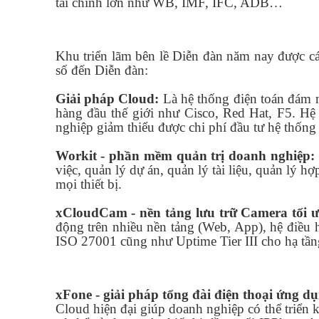
tài chính lớn như WB, IMF, IFC, ADB…
Khu triển lãm bên lề Diễn đàn năm nay được c
số đến Diễn đàn:
Giải pháp Cloud:
Là hệ thống điện toán đám 
hàng đầu thế giới như Cisco, Red Hat, F5. Hệ 
nghiệp giảm thiểu được chi phí đầu tư hệ thống
Workit - phần mềm quản trị doanh nghiệp:
việc, quản lý dự án, quản lý tài liệu, quản lý h
mọi thiết bị.
xCloudCam - nền tảng lưu trữ Camera tối 
động trên nhiều nền tảng (Web, App), hệ điều 
ISO 27001 cũng như Uptime Tier III cho hạ tầng,
xFone - giải pháp tổng đài điện thoại ứng 
Cloud hiện đại giúp doanh nghiệp có thể triển 