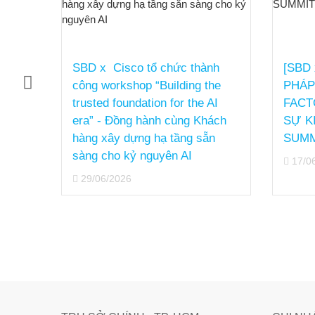
hệ
SBD x Cisco tổ chức thành
[SBD
ức
công workshop “Building the
PHÁP
ổ
trusted foundation for the AI
FACT
ổ
era” - Đồng hành cùng Khách
SỰ K
g qua
hàng xây dựng hạ tầng sẵn
SUMM
o
sàng cho kỷ nguyên AI
17/0
29/06/2026