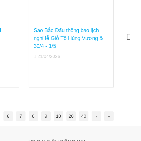
I
Sao Bắc Đẩu thông báo lịch
Sao 
nghỉ lễ Giỗ Tổ Hùng Vương &
sự ki
30/4 - 1/5
Summ
21/04/2026
21/0
6
7
8
9
10
20
40
›
»