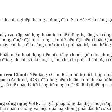
ác doanh nghiệp tham gia đông đảo. Sao Bắc Đẩu cũng gó
mây cao cấp, sử dụng hoàn toàn hệ thống hạ tầng và công
thống được đặt trên trung tâm dữ liệu đạt tiêu chuẩn Quố
 máy chủ ban đầu cũng như các chi phí bảo trì, bảo dưỡng
Phần mềm hoạt động trên nền tảng cloud, giúp doanh nghi
ợp đồng, doanh số, kế hoạch, thu chi, chi phí... Lãnh đạo 
ưu trên Cloud:
Nền tảng xCloudCam hỗ trợ tích hợp nhiều
hành (Android, iOS), đáp ứng tiêu chuẩn an ninh của tư
 có thể quản lý tới hàng trăm ngàn (100.000) thiết bị ca
dụng công nghệ VoIP:
Là giải pháp tổng đài điện thoại ứn
khai nhanh chóng và hiệu quả mà không phải đầu tư cơ sở 