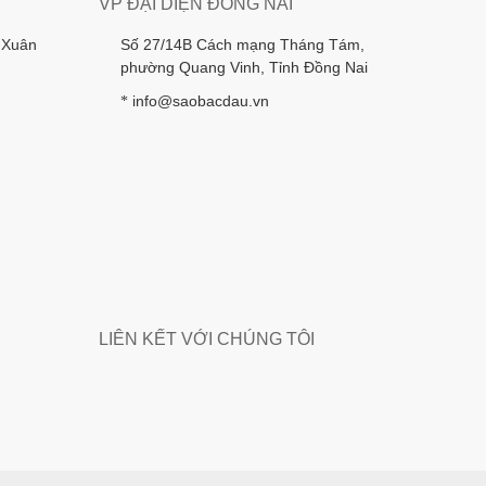
VP ĐẠI DIỆN ĐỒNG NAI
 Xuân
Số 27/14B Cách mạng Tháng Tám,
phường Quang Vinh, Tỉnh Đồng Nai
info@saobacdau.vn
*
LIÊN KẾT VỚI CHÚNG TÔI