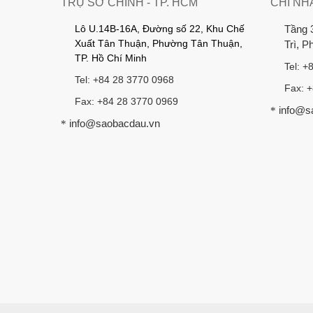
TRỤ SỞ CHÍNH - TP. HCM
CHI NH
Lô U.14B-16A, Đường số 22, Khu Chế
Tầng 
Xuất Tân Thuận, Phường Tân Thuận,
Trì, 
TP. Hồ Chí Minh
Tel: +
Tel: +84 28 3770 0968
Fax: 
Fax: +84 28 3770 0969
info@s
*
info@saobacdau.vn
*