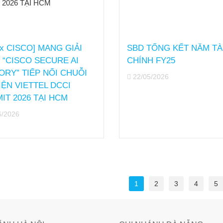
 x CISCO] MANG GIẢI
SBD TỔNG KẾT NĂM TÀ
 “CISCO SECURE AI
CHÍNH FY25
ORY” TIẾP NỐI CHUỖI
22/05/2026
IỆN VIETTEL DCCI
IT 2026 TẠI HCM
6/2026
1
2
3
4
5