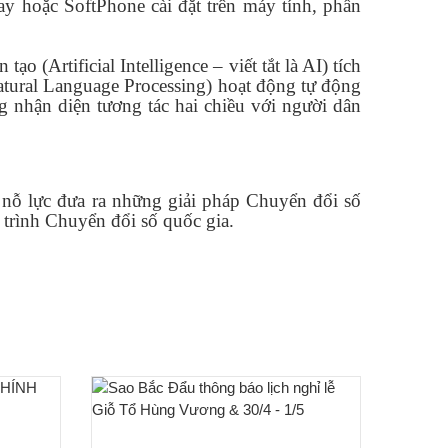
ay hoặc SoftPhone cài đặt trên máy tính, phần
o (Artificial Intelligence – viết tắt là AI) tích
atural Language Processing) hoạt động tự động
g nhận diện tương tác hai chiều với người dân
 nỗ lực đưa ra những giải pháp Chuyển đổi số
trình Chuyển đổi số quốc gia.