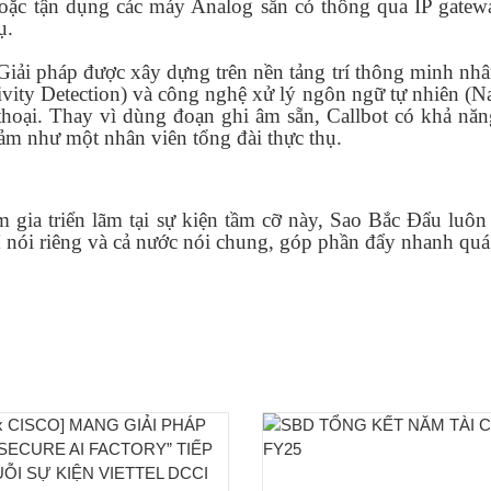
hoặc tận dụng các máy Analog sẵn có thông qua IP gatew
ụ.
Giải pháp được xây dựng trên nền tảng trí thông minh nhân tạ
vity Detection) và công nghệ xử lý ngôn ngữ tự nhiên (N
hoại. Thay vì dùng đoạn ghi âm sẵn, Callbot có khả năn
cảm như một nhân viên tổng đài thực thụ.
 gia triển lãm tại sự kiện tầm cỡ này, Sao Bắc Đẩu luôn
nói riêng và cả nước nói chung, góp phần đẩy nhanh quá 