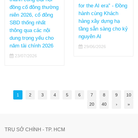
for the AI era” - Đồng
đồng cổ đông thường
hành cùng Khách
niên 2026, cổ đông
hàng xây dựng hạ
SBD thống nhất
tầng sẵn sàng cho kỷ
thông qua các nội
nguyên AI
dung trọng yếu cho
năm tài chính 2026
29/06/2026
23/07/2026
1
2
3
4
5
6
7
8
9
10
20
40
›
»
TRỤ SỞ CHÍNH - TP. HCM