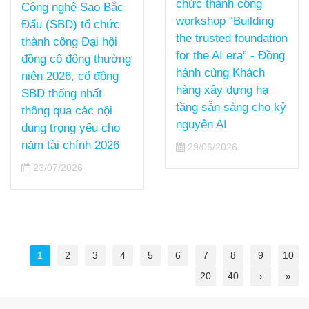
chức thành công
Công nghệ Sao Bắc
workshop “Building
Đẩu (SBD) tổ chức
the trusted foundation
thành công Đại hội
for the AI era” - Đồng
đồng cổ đông thường
hành cùng Khách
niên 2026, cổ đông
hàng xây dựng hạ
SBD thống nhất
tầng sẵn sàng cho kỷ
thông qua các nội
nguyên AI
dung trọng yếu cho
năm tài chính 2026
29/06/2026
23/07/2026
1
2
3
4
5
6
7
8
9
10
20
40
›
»