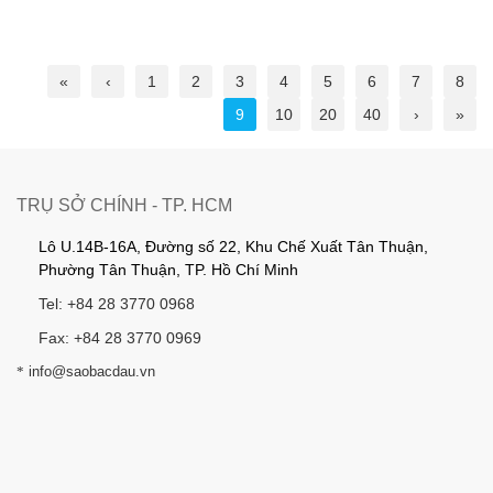
«
‹
1
2
3
4
5
6
7
8
9
10
20
40
›
»
TRỤ SỞ CHÍNH - TP. HCM
Lô U.14B-16A, Đường số 22, Khu Chế Xuất Tân Thuận,
Phường Tân Thuận, TP. Hồ Chí Minh
Tel: +84 28 3770 0968
Fax: +84 28 3770 0969
*
info@saobacdau.vn