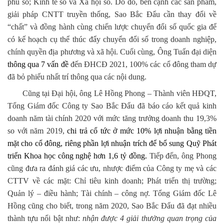
phủ số; Kinh tế số và Xã hội số. Do đó, bên cạnh các sản phẩm,
giải pháp CNTT truyền thống, Sao Bắc Đẩu cần thay đổi về
“chất” và đồng hành cùng chiến lược chuyển đổi số quốc gia để
có kế hoạch cụ thể thúc đẩy chuyển đổi số trong doanh nghiệp,
chính quyền địa phương và xã hội. Cuối cùng, Ông Tuấn đại diện
thông qua 7 vấn đề
đến ĐHCĐ 2021, 100% các cổ đông tham dự
đã bỏ phiếu nhất trí thông qua các nội dung.
Cũng tại Đại hội, ông Lê Hồng Phong – Thành viên HĐQT,
Tổng Giám đốc Công ty Sao Bắc Đẩu đã báo cáo kết quả kinh
doanh năm tài chính 2020 với mức tăng trưởng doanh thu 19,3%
so với năm 2019,
chi trả cổ tức ở mức 10% lợi nhuận bằng tiền
mặt cho cổ đông, riêng phần lợi nhuận trích để bổ sung Quỹ Phát
triển Khoa học công nghệ hơn 1,6 tỷ đồng.
Tiếp đến, ông Phong
cũng đưa ra đánh giá các ưu, nhược điểm của Công ty mẹ và các
CTTV về các mặt: Chỉ tiêu kinh doanh; Phát triển thị trường;
Quản lý – điều hành; Tài chính – công nợ. Tổng Giám đốc Lê
Hồng cũng cho biết, trong năm 2020, Sao Bắc Đẩu đã đạt nhiều
thành tựu nổi bật như:
nhận được 4 giải thưởng quan trọng của