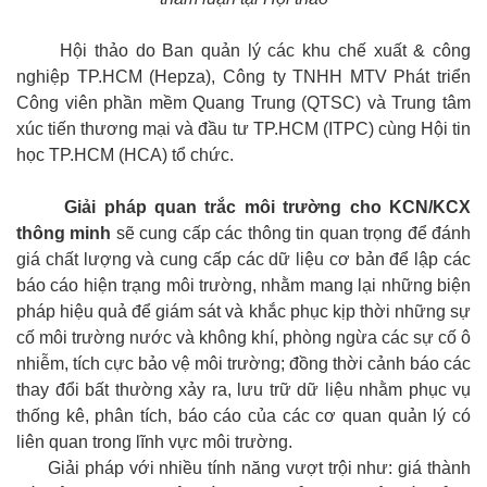
Hội thảo do Ban quản lý các khu chế xuất & công
nghiệp TP.HCM (Hepza), Công ty TNHH MTV Phát triển
Công viên phần mềm Quang Trung (QTSC) và Trung tâm
xúc tiến thương mại và đầu tư TP.HCM (ITPC) cùng Hội tin
học TP.HCM (HCA) tổ chức.
Giải pháp quan trắc môi trường cho KCN/KCX
thông minh
sẽ cung cấp các thông tin quan trọng để đánh
giá chất lượng và cung cấp các dữ liệu cơ bản để lập các
báo cáo hiện trạng môi trường, nhằm mang lại những biện
pháp hiệu quả để giám sát và khắc phục kịp thời những sự
cố môi trường nước và không khí, phòng ngừa các sự cố ô
nhiễm, tích cực bảo vệ môi trường; đồng thời cảnh báo các
thay đổi bất thường xảy ra, lưu trữ dữ liệu nhằm phục vụ
thống kê, phân tích, báo cáo của các cơ quan quản lý có
liên quan trong lĩnh vực môi trường.
Giải pháp với nhiều tính năng vượt trội như: giá thành