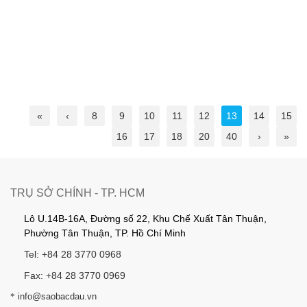
«
‹
8
9
10
11
12
13
14
15
16
17
18
20
40
›
»
TRỤ SỞ CHÍNH - TP. HCM
Lô U.14B-16A, Đường số 22, Khu Chế Xuất Tân Thuận,
Phường Tân Thuận, TP. Hồ Chí Minh
Tel: +84 28 3770 0968
Fax: +84 28 3770 0969
*
info@saobacdau.vn