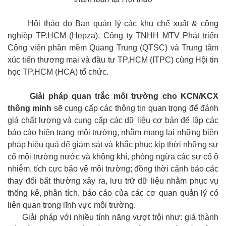
Hội thảo do Ban quản lý các khu chế xuất & công
nghiệp TP.HCM (Hepza), Công ty TNHH MTV Phát triển
Công viên phần mềm Quang Trung (QTSC) và Trung tâm
xúc tiến thương mại và đầu tư TP.HCM (ITPC) cùng Hội tin
học TP.HCM (HCA) tổ chức.
Giải pháp quan trắc môi trường cho KCN/KCX
thông minh
sẽ cung cấp các thông tin quan trọng để đánh
giá chất lượng và cung cấp các dữ liệu cơ bản để lập các
báo cáo hiện trạng môi trường, nhằm mang lại những biện
pháp hiệu quả để giám sát và khắc phục kịp thời những sự
cố môi trường nước và không khí, phòng ngừa các sự cố ô
nhiễm, tích cực bảo vệ môi trường; đồng thời cảnh báo các
thay đổi bất thường xảy ra, lưu trữ dữ liệu nhằm phục vụ
thống kê, phân tích, báo cáo của các cơ quan quản lý có
liên quan trong lĩnh vực môi trường.
Giải pháp với nhiều tính năng vượt trội như: giá thành