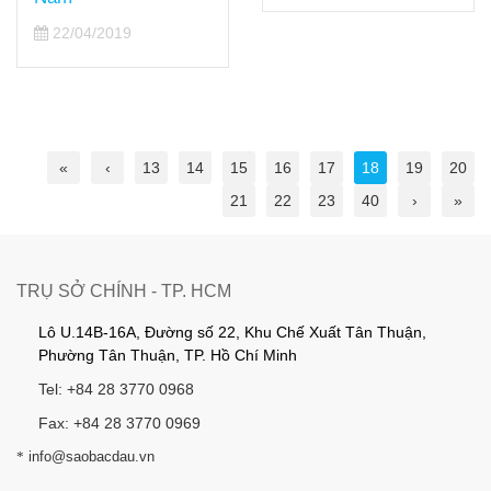
22/04/2019
«
‹
13
14
15
16
17
18
19
20
21
22
23
40
›
»
TRỤ SỞ CHÍNH - TP. HCM
Lô U.14B-16A, Đường số 22, Khu Chế Xuất Tân Thuận,
Phường Tân Thuận, TP. Hồ Chí Minh
Tel: +84 28 3770 0968
Fax: +84 28 3770 0969
*
info@saobacdau.vn