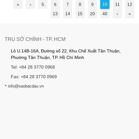
«
‹
5
6
7
8
9
10
11
12
13
14
15
20
40
›
»
TRỤ SỞ CHÍNH - TP. HCM
Lô U.14B-16A, Đường số 22, Khu Chế Xuất Tân Thuận,
Phường Tân Thuận, TP. Hồ Chí Minh
Tel: +84 28 3770 0968
Fax: +84 28 3770 0969
*
info@saobacdau.vn