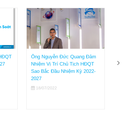
 HĐQT
Ông Nguyễn Đức Quang Đảm
Từ n
27
Nhiệm Vị Trí Chủ Tịch HĐQT
bầu 
Sao Bắc Đầu Nhiệm Kỳ 2022-
13/
2027
18/07/2022