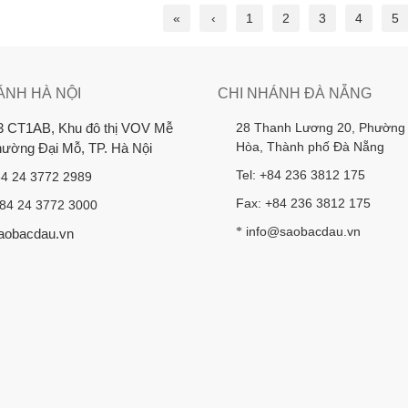
«
‹
1
2
3
4
5
ÁNH HÀ NỘI
CHI NHÁNH ĐÀ NẴNG
28 Thanh Lương 20, Phường
3 CT1AB, Khu đô thị VOV Mễ
Hòa, Thành phố Đà Nẵng
Phường Đại Mỗ, TP. Hà Nội
Tel: +84 236 3812 175
84 24 3772 2989
Fax: +84 236 3812 175
+84 24 3772 3000
info@saobacdau.vn
*
aobacdau.vn