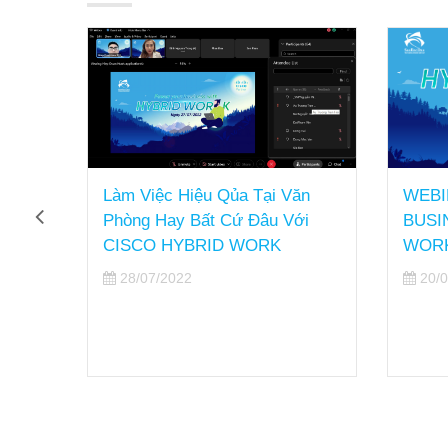
Làm Việc Hiệu Qủa Tại Văn
WEBI
c
Phòng Hay Bất Cứ Đâu Với
BUSI
 Danh
CISCO HYBRID WORK
WOR
ịnh
28/07/2022
20/0
ành