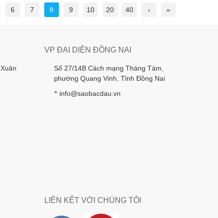
6
7
8
9
10
20
40
›
»
VP ĐẠI DIỆN ĐỒNG NAI
 Xuân
Số 27/14B Cách mạng Tháng Tám,
phường Quang Vinh, Tỉnh Đồng Nai
info@saobacdau.vn
*
LIÊN KẾT VỚI CHÚNG TÔI