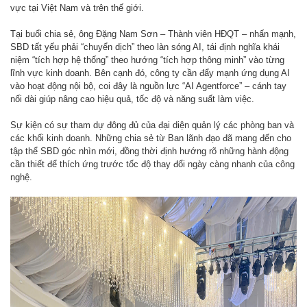
vực tại Việt Nam và trên thế giới.
Tại buổi chia sẻ, ông Đặng Nam Sơn – Thành viên HĐQT – nhấn mạnh,
SBD tất yếu phải “chuyển dịch” theo làn sóng AI, tái định nghĩa khái
niệm “tích hợp hệ thống” theo hướng “tích hợp thông minh” vào từng
lĩnh vực kinh doanh. Bên cạnh đó, công ty cần đẩy mạnh ứng dụng AI
vào hoạt động nội bộ, coi đây là nguồn lực “AI Agentforce” – cánh tay
nối dài giúp nâng cao hiệu quả, tốc độ và năng suất làm việc.
Sự kiện có sự tham dự đông đủ của đại diện quản lý các phòng ban và
các khối kinh doanh. Những chia sẻ từ Ban lãnh đạo đã mang đến cho
tập thể SBD góc nhìn mới, đồng thời định hướng rõ những hành động
cần thiết để thích ứng trước tốc độ thay đổi ngày càng nhanh của công
nghệ.