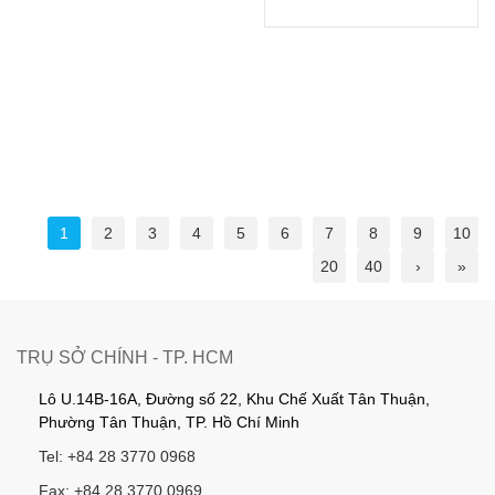
1
2
3
4
5
6
7
8
9
10
20
40
›
»
TRỤ SỞ CHÍNH - TP. HCM
Lô U.14B-16A, Đường số 22, Khu Chế Xuất Tân Thuận,
Phường Tân Thuận, TP. Hồ Chí Minh
Tel: +84 28 3770 0968
Fax: +84 28 3770 0969