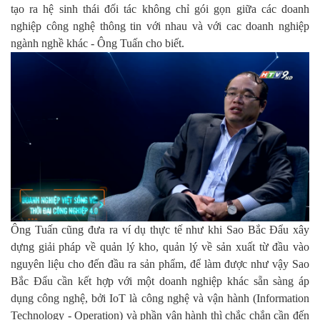
tạo ra hệ sinh thái đối tác không chỉ gói gọn giữa các doanh
nghiệp công nghệ thông tin với nhau và với cac doanh nghiệp
ngành nghề khác - Ông Tuấn cho biết.
Ông Tuấn cũng đưa ra ví dụ thực tế như khi Sao Bắc Đẩu xây
dựng giải pháp về quản lý kho, quản lý về sản xuất từ đầu vào
nguyên liệu cho đến đầu ra sản phẩm, để làm được như vậy Sao
Bắc Đẩu cần kết hợp với một doanh nghiệp khác sẵn sàng áp
dụng công nghệ, bởi IoT là công nghệ và vận hành (Information
Technology - Operation) và phần vận hành thì chắc chắn cần đến