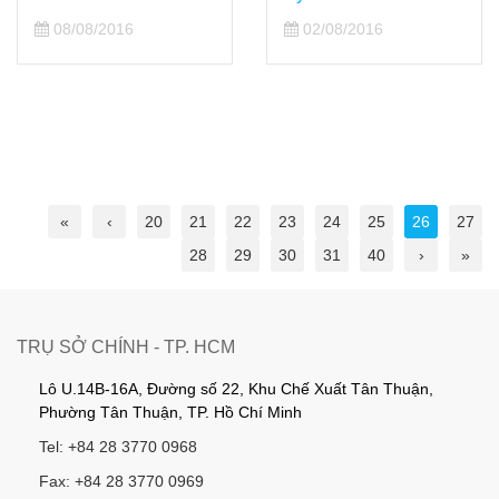
08/08/2016
02/08/2016
«
‹
20
21
22
23
24
25
26
27
28
29
30
31
40
›
»
TRỤ SỞ CHÍNH - TP. HCM
Lô U.14B-16A, Đường số 22, Khu Chế Xuất Tân Thuận,
Phường Tân Thuận, TP. Hồ Chí Minh
Tel: +84 28 3770 0968
Fax: +84 28 3770 0969